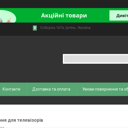
Соборна 167а, Ірпінь, Україна
Контакти
Доставка та оплата
Умови повернення та о
ння для телевізорів