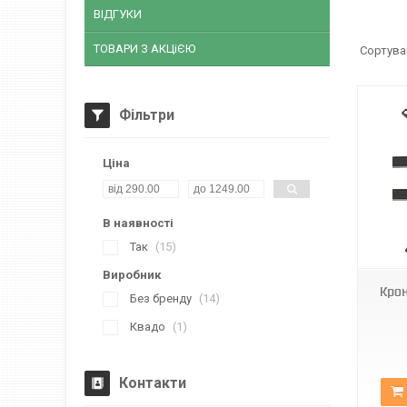
ВІДГУКИ
ТОВАРИ З АКЦіЄЮ
Фільтри
Ціна
В наявності
EL-117B-2 (14"-55")
Так
15
Виробник
Крон
Без бренду
14
Квадо
1
Контакти