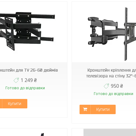
P5
PT002
нштейн для TV 26-60 дюймів
Кронштейн кріплення д
телевізора на стіну 32"-
1 249 ₴
950 ₴
Готово до відправки
Готово до відправки
Купити
Купити