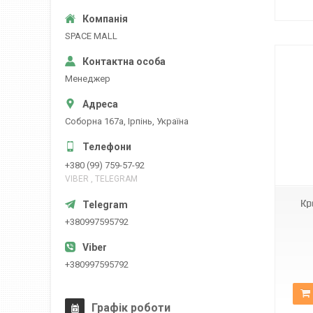
SPACE MALL
Менеджер
Соборна 167а, Ірпінь, Україна
ТВ 101A 26-55″
+380 (99) 759-57-92
VIBER , TELEGRAM
Кр
+380997595792
+380997595792
Графік роботи