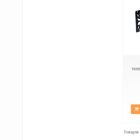
WALL MOUNT 816
тел