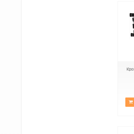
model-005
Кро