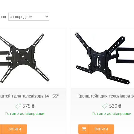
EL-305E (14"-55")
EL-303E (14"-42")
штейн для телевізора 14"-55"
Кронштейн для телевізора 14
575 ₴
530 ₴
Готово до відправки
Готово до відправки
Купити
Купити