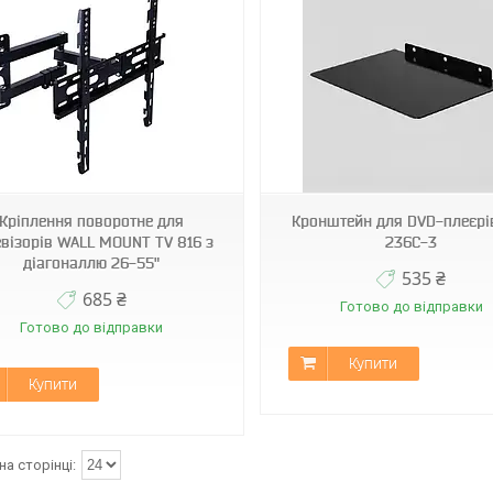
DVD Wall 236С-3
DVD/тюнер
Кріплення поворотне для
Кронштейн для DVD-плеєрів
евізорів WALL MOUNT TV 816 з
236С-3
діагоналлю 26-55"
535 ₴
685 ₴
Готово до відправки
Готово до відправки
Купити
Купити