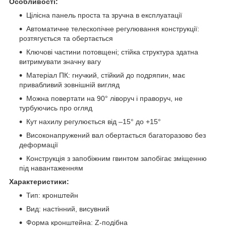
Особливості:
Цілісна панель проста та зручна в експлуатації
Автоматичне телескопічне регулювання конструкції:
розтягується та обертається
Ключові частини потовщені; стійка структура здатна
витримувати значну вагу
Матеріал ПК: гнучкий, стійкий до подряпин, має
привабливий зовнішній вигляд
Можна повертати на 90° ліворуч і праворуч, не
турбуючись про огляд
Кут нахилу регулюється від –15° до +15°
Високонапружений вал обертається багаторазово без
деформації
Конструкція з запобіжним гвинтом запобігає зміщенню
під навантаженням
Характеристики:
Тип: кронштейн
Вид: настінний, висувний
Форма кронштейна: Z-подібна