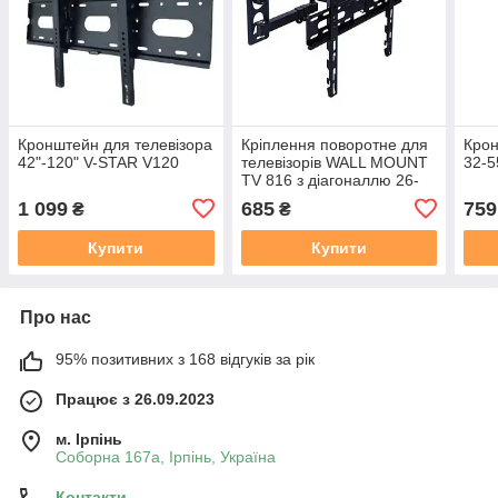
Кронштейн для телевізора
Кріплення поворотне для
Крон
42"-120" V-STAR V120
телевізорів WALL MOUNT
32-5
TV 816 з діагоналлю 26-
55"
1 099
685
759
₴
₴
Купити
Купити
Про нас
95% позитивних з 168 відгуків за рік
Працює з 26.09.2023
м. Ірпінь
Соборна 167а, Ірпінь, Україна
Контакти