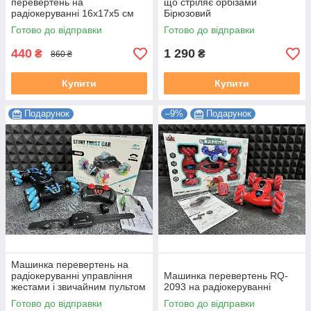
перевертень на
що стріляє орбізами
радіокеруванні 16х17х5 см
Бірюзовий
EL-2162
Готово до відправки
Готово до відправки
440
1 290
₴
₴
860 ₴
Купити
Купити
Подарунок
–9%
Подарунок
Машинка перевертень на
радіокеруванні управління
Машинка перевертень RQ-
жестами і звичайним пультом
2093 на радіокеруванні
JC01
Готово до відправки
Готово до відправки