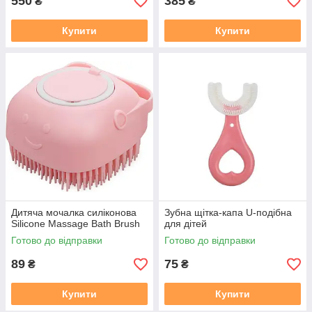
550
385
₴
₴
Купити
Купити
Дитяча мочалка силіконова
Зубна щітка-капа U-подібна
Silicone Massage Bath Brush
для дітей
Готово до відправки
Готово до відправки
89
75
₴
₴
Купити
Купити