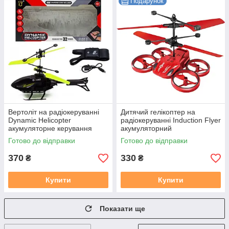
Подарунок
Вертоліт на радіокеруванні
Дитячий гелікоптер на
Dynamic Helicopter
радіокеруванні Induction Flyer
акумуляторне керування
акумуляторний
браслетом
Готово до відправки
Готово до відправки
370
330
₴
₴
Купити
Купити
Показати ще