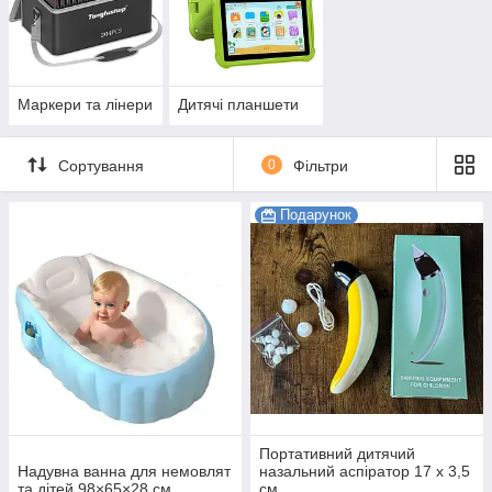
Маркери та лінери
Дитячі планшети
Сортування
0
Фільтри
Подарунок
Портативний дитячий
Надувна ванна для немовлят
назальний аспіратор 17 х 3,5
та дітей 98×65×28 см
см