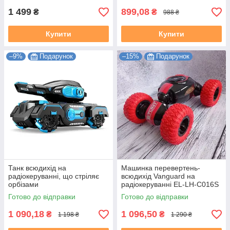
1 499
899,08
₴
₴
988 ₴
Купити
Купити
–9%
Подарунок
–15%
Подарунок
Танк всюдихід на
Машинка перевертень-
радіокеруванні, що стріляє
всюдихід Vanguard на
орбізами
радіокеруванні EL-LH-C016S
Червона
Готово до відправки
Готово до відправки
1 090,18
1 096,50
₴
₴
1 198 ₴
1 290 ₴