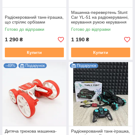
Машинка-перевертень Stunt
Радіокерований танк-іграшка,
Car YL-51 на радіокеруванні,
що стріляє орбізами
керування рукою керування
жестами та звичайним
Готово до відправки
Готово до відправки
пультом
1 290
1 190
₴
₴
Купити
Купити
–49%
Подарунок
Подарунок
Дитяча трюкова машинка-
Радіокерований танк-іграшка,