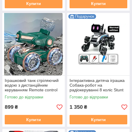
Купити
Купити
Подарунок
Іграшковий танк стріляючий
Інтерактивна дитяча іграшка
водою з дистанційним
Собака-робот на
керуванням Remote control
радіокеруванні 8 коліс Stunt
car
Robot Dog
Готово до відправки
Готово до відправки
899
1 350
₴
₴
Купити
Купити