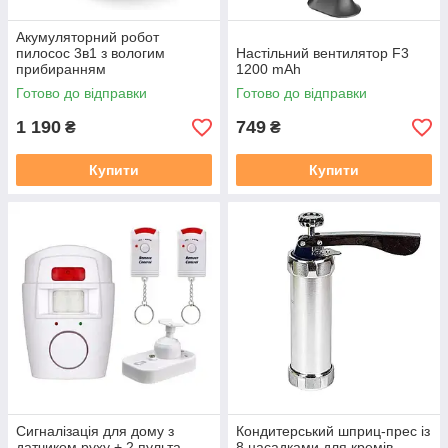
Акумуляторний робот
пилосос 3в1 з вологим
Настільний вентилятор F3
прибиранням
1200 mAh
Готово до відправки
Готово до відправки
1 190
749
₴
₴
Купити
Купити
Сигналізація для дому з
Кондитерський шприц-прес із
датчиком руху + 2 пульта
8 насадками для кремів