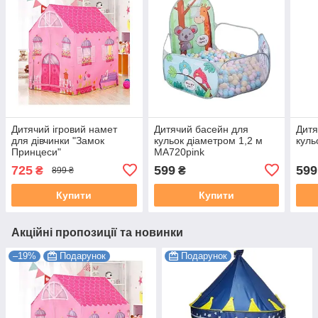
Дитячий ігровий намет
Дитячий басейн для
Дитя
для дівчинки "Замок
кульок діаметром 1,2 м
куль
Принцеси"
MA720pink
725
599
599
₴
₴
899 ₴
Купити
Купити
Акційні пропозиції та новинки
–19%
Подарунок
Подарунок