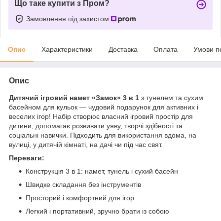
Що таке купити з Пром?
Замовлення під захистом
Опис
Характеристики
Доставка
Оплата
Умови п
Опис
Дитячий ігровий намет «Замок» 3 в 1
з тунелем та сухим
басейном для кульок — чудовий подарунок для активних і
веселих ігор! Набір створює власний ігровий простір для
дитини, допомагає розвивати уяву, творчі здібності та
соціальні навички. Підходить для використання вдома, на
вулиці, у дитячій кімнаті, на дачі чи під час свят.
Переваги:
Конструкція 3 в 1: намет, тунель і сухий басейн
Швидке складання без інструментів
Просторий і комфортний для ігор
Легкий і портативний, зручно брати із собою