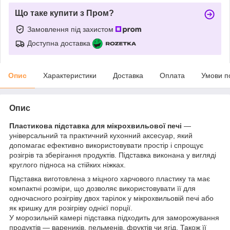
Що таке купити з Пром?
Замовлення під захистом
Доступна доставка
Опис
Характеристики
Доставка
Оплата
Умови п
Опис
Пластикова підставка для мікрохвильової печі
—
універсальний та практичний кухонний аксесуар, який
допомагає ефективно використовувати простір і спрощує
розігрів та зберігання продуктів. Підставка виконана у вигляді
круглого підноса на стійких ніжках.
Підставка виготовлена з міцного харчового пластику та має
компактні розміри, що дозволяє використовувати її для
одночасного розігріву двох тарілок у мікрохвильовій печі або
як кришку для розігріву однієї порції.
У морозильній камері підставка підходить для заморожування
продуктів — вареників, пельменів, фруктів чи ягід. Також її