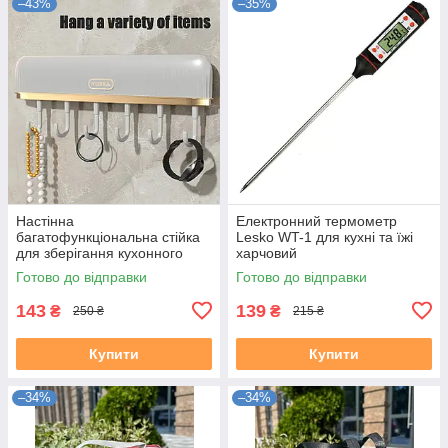
–43%
–35%
Настінна
Електронний термометр
багатофункціональна стійка
Lesko WT-1 для кухні та їжі
для зберігання кухонного
харчовий
приладдя на 6 гачків
Готово до відправки
Готово до відправки
143
139
₴
₴
250 ₴
215 ₴
Купити
Купити
–34%
–34%