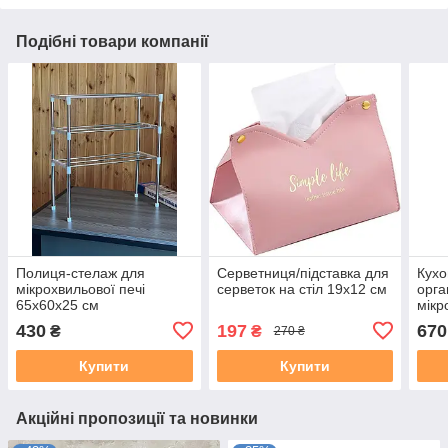
Подібні товари компанії
Полиця-стелаж для
Серветниця/підставка для
Кухо
мікрохвильової печі
серветок на стіл 19х12 см
орга
65x60x25 см
мікр
50x4
430
197
670
₴
₴
270 ₴
Купити
Купити
Акційні пропозиції та новинки