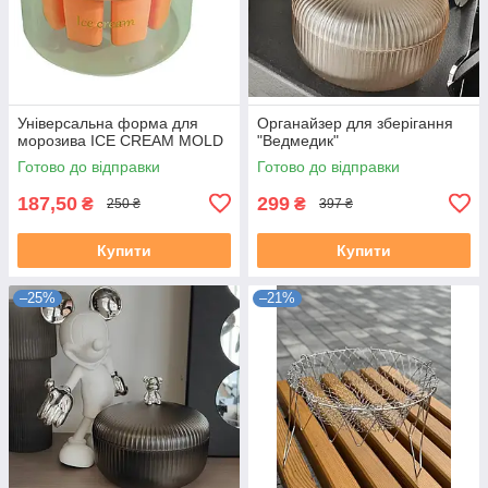
Універсальна форма для
Органайзер для зберігання
морозива ICE CREAM MOLD
"Ведмедик"
Готово до відправки
Готово до відправки
187,50
299
₴
₴
250 ₴
397 ₴
Купити
Купити
–25%
–21%