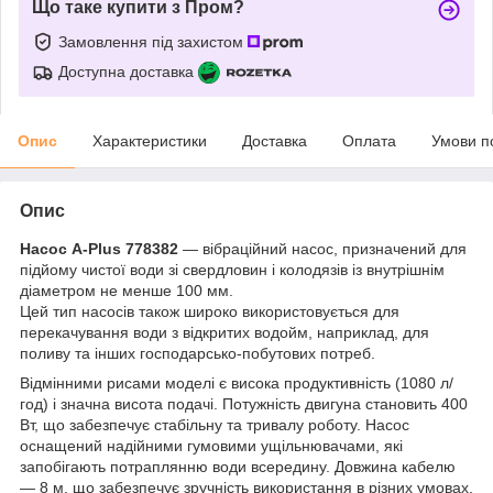
Що таке купити з Пром?
Замовлення під захистом
Доступна доставка
Опис
Характеристики
Доставка
Оплата
Умови п
Опис
Насос A-Plus 778382
— вібраційний насос, призначений для
підйому чистої води зі свердловин і колодязів із внутрішнім
діаметром не менше 100 мм.
Цей тип насосів також широко використовується для
перекачування води з відкритих водойм, наприклад, для
поливу та інших господарсько-побутових потреб.
Відмінними рисами моделі є висока продуктивність (1080 л/
год) і значна висота подачі. Потужність двигуна становить 400
Вт, що забезпечує стабільну та тривалу роботу. Насос
оснащений надійними гумовими ущільнювачами, які
запобігають потраплянню води всередину. Довжина кабелю
— 8 м, що забезпечує зручність використання в різних умовах,