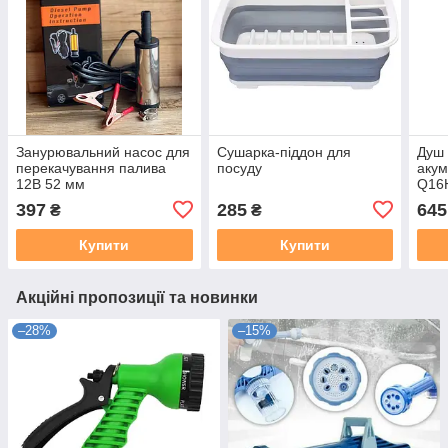
Занурювальний насос для
Сушарка-піддон для
Душ 
перекачування палива
посуду
акум
12В 52 мм
Q16
397
285
645
₴
₴
Купити
Купити
Акційні пропозиції та новинки
–28%
–15%