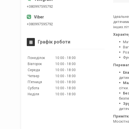
+380997595792
Ідеальне
дитячими
+380997595792
інших лі
Характе
Графік роботи
Мат
Ваг
Роз
Фун
Понеділок
10:00
18:00
Вівторок
10:00
18:00
Переваг
Середа
10:00
18:00
Ел
Четвер
10:00
18:00
дитин
Пʼятниця
10:00
18:00
Ма
сітки.
Субота
10:00
18:00
Бе
Неділя
10:00
18:00
безпе
Зру
дитяч
Примітк
Москітна