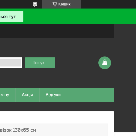
Кошик
Пошук...
бміну
Акція
Відгуки
 візок 130х65 см