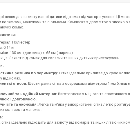
 рішення для захисту вашої дитини від комах під час прогулянок! Ці моск
 колясками, манежами та люльками. Комплект з двох сіток з високою ел
таючих комах.
ристики:
еріал: Поліестер
а: 0,14 кг
міри: 130 см. (довжина) x 65 см.(ширина)
кція: Захист від комах для коляски та інших дитячих пристосувань
и:
астична резинка по периметру:
Сітка ідеально прилягає до краю коля
у від комах.
ленькі отвори:
Шестигранна сітка з осередками діаметром 1 мм більш міцн
зпечний та надійний матеріал:
Виготовлена з міцного та еластичного п
чною і довговічною.
чність та економія:
Легка та м'яка у використанні, сітка легко розтягу
их колясок та манежів.
а:
 сітка ідеально підходить для захисту від комарів та інших літаючих ко