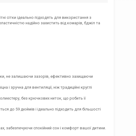
ітні сітки ідеально підходять для використання з
астичністю надійно захистить від комарів, бджіл та
ски, не залишаючи зазорів, ефективно захищаючи
а і зручна для вентиляції, ніж традиційні круглі
олиестеру, без крючкових ниток, що робить її
ється до 59 дюймів і ідеально підходить для більшості
мах, забезпечуючи спокійний сон і комфорт вашої дитини.