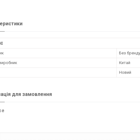
еристики
НІ
ик
Без бренд
 виробник
Китай
Новий
ація для замовлення
 ₴