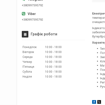
+380997595792
Електри
температ
+380997595792
очищаєт
Індикато
забезпеч
Графік роботи
бутербр
Характе
Понеділок
10:00
18:00
Тип
Вівторок
10:00
18:00
Пот
Середа
10:00
18:00
Змі
Кіл
Четвер
10:00
18:00
Мат
Пʼятниця
10:00
18:00
Пок
Субота
10:00
18:00
Інд
Неділя
10:00
18:00
Інд
Рег
Руч