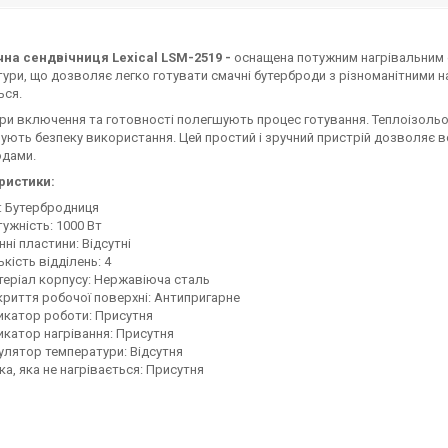
чна сендвічниця Lexical LSM-2519 -
оснащена потужним нагрівальним 
ури, що дозволяє легко готувати смачні бутерброди з різноманітними 
ься.
ри включення та готовності полегшують процес готування. Теплоізольов
ують безпеку використання. Цей простий і зручний пристрій дозволяє в
одами.
ристики:
: Бутербродниця
ужність: 1000 Вт
нні пластини: Відсутні
ькість відділень: 4
еріал корпусу: Нержавіюча сталь
риття робочої поверхні: Антипригарне
икатор роботи: Присутня
икатор нагрівання: Присутня
улятор температури: Відсутня
ка, яка не нагрівається: Присутня