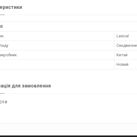
еристики
НІ
ик
Lexical
иладу
Сендвични
 виробник
Китай
Новий
ація для замовлення
29 ₴