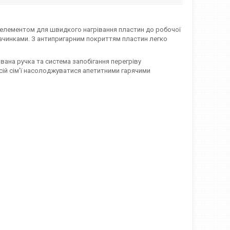
елементом для швидкого нагрівання пластин до робочої
начинками. З антипригарним покриттям пластин легко
ана ручка та система запобігання перегріву
сій сім'ї насолоджуватися апетитними гарячими