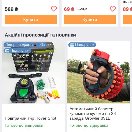
шлан
регу
589
69
89
₴
₴
120 ₴
Купити
Купити
Акційні пропозиції та новинки
Лідер продажів
–8%
Подарунок
Подарунок
Автоматичний бластер-
кулемет із кулями на 28
Повітряний тир Hover Shot
зарядів Growler 8911
Готово до відправки
Готово до відправки