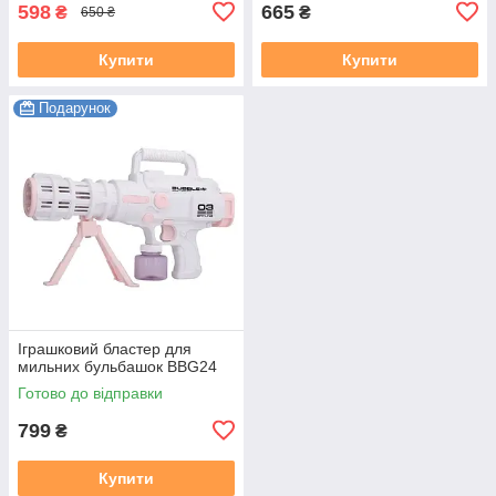
598
665
₴
₴
650 ₴
Купити
Купити
Подарунок
Іграшковий бластер для
мильних бульбашок BBG24
Готово до відправки
799
₴
Купити