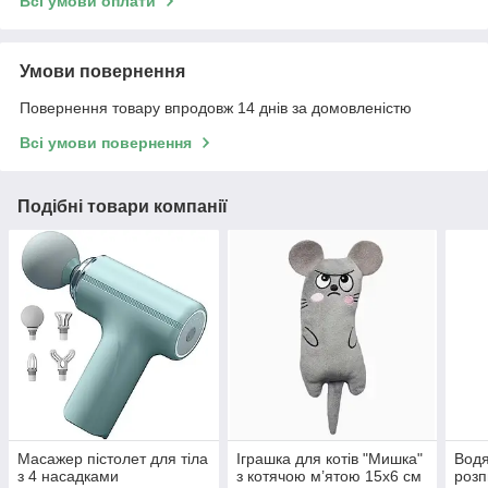
Всі умови оплати
Умови повернення
Повернення товару впродовж 14 днів за домовленістю
Всі умови повернення
Подібні товари компанії
Масажер пістолет для тіла
Іграшка для котів "Мишка"
Водя
з 4 насадками
з котячою м’ятою 15х6 см
розп