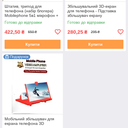
Штатив, трипод для
Збільшувальний 3D-екран
телефона (набір блогера)
для телефона - Підставка
Mobilephone 5в1 мікрофон +
збільшувач екрану
підсвітка + пульт
смартфона
Готово до відправки
Готово до відправки
422,50
280,25
₴
₴
650 ₴
295 ₴
Купити
Купити
Подарунок
Мобільний збільшувач для
екрана телефона 3D