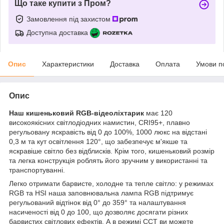
Що таке купити з Пром?
Замовлення під захистом
Доступна доставка
Опис
Характеристики
Доставка
Оплата
Умови п
Опис
Наш кишеньковий RGB-відеоліхтарик
має 120
високоякісних світлодіодних намистин, CRI95+, плавно
регульовану яскравість від 0 до 100%, 1000 люкс на відстані
0,3 м та кут освітлення 120°, що забезпечує м'якше та
яскравіше світло без відблисків. Крім того, кишеньковий розмір
та легка конструкція роблять його зручним у використанні та
транспортуванні.
Легко отримати барвисте, холодне та тепле світло: у режимах
RGB та HSI наша заповнювальна лампа RGB підтримує
регульований відтінок від 0° до 359° та налаштування
насиченості від 0 до 100, що дозволяє досягати різних
барвистих світлових ефектів. А в режимі CCT ви можете