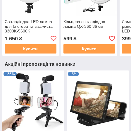
Світлодіодна LED лампа
Кільцева світлодіодна
Ламп
для блогера та візажиста
лампа QX-360 36 см
різн
3300K-5600K
LED 
см
1 650
599
399
₴
₴
Купити
Купити
Акційні пропозиції та новинки
–35%
–5%