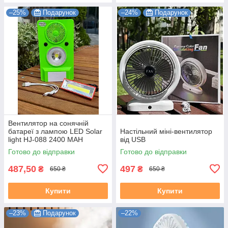
–25%
Подарунок
–24%
Подарунок
Вентилятор на сонячній
батареї з лампою LED Solar
Настільний міні-вентилятор
light HJ-088 2400 MAH
від USB
Зелений
Готово до відправки
Готово до відправки
487,50
497
₴
₴
650 ₴
650 ₴
Купити
Купити
–23%
Подарунок
–22%