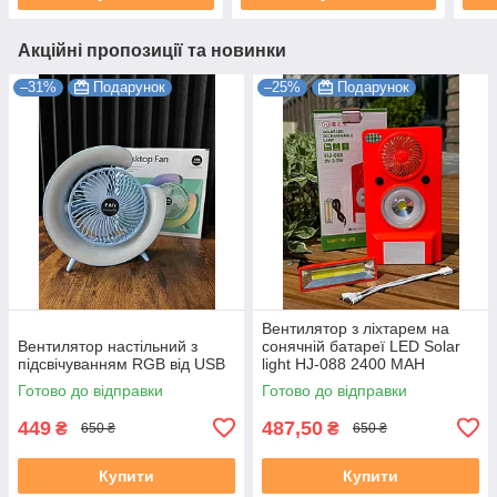
Акційні пропозиції та новинки
–31%
Подарунок
–25%
Подарунок
Вентилятор з ліхтарем на
Вентилятор настільний з
сонячній батареї LED Solar
підсвічуванням RGB від USB
light HJ-088 2400 MAH
Оранжевий
Готово до відправки
Готово до відправки
449
487,50
₴
₴
650 ₴
650 ₴
Купити
Купити