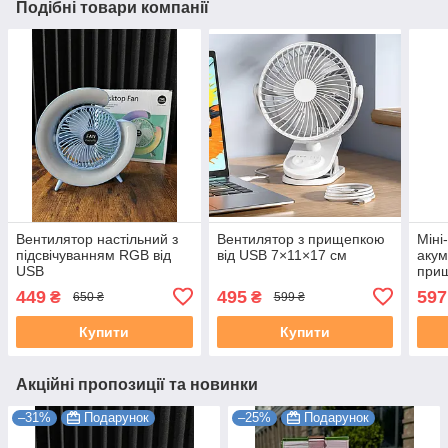
Подібні товари компанії
Вентилятор настільний з
Вентилятор з прищепкою
Міні
підсвічуванням RGB від
від USB 7×11×17 см
акум
USB
прищ
449
495
597
₴
₴
650 ₴
599 ₴
Купити
Купити
Акційні пропозиції та новинки
–31%
Подарунок
–25%
Подарунок