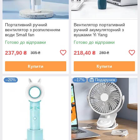
Портативний ручний
Вентилятор портативний
вентилятор з розпиленням
ручний акумуляторний з
води Small fan
вушками Yi Yang
Готово до відправки
Готово до відправки
237,90
218,40
₴
₴
305 ₴
280 ₴
Купити
Купити
–20%
–17%
Подарунок