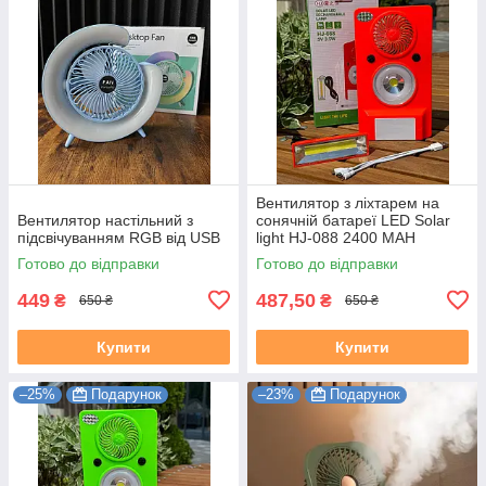
Вентилятор з ліхтарем на
Вентилятор настільний з
сонячній батареї LED Solar
підсвічуванням RGB від USB
light HJ-088 2400 MAH
Оранжевий
Готово до відправки
Готово до відправки
449
487,50
₴
₴
650 ₴
650 ₴
Купити
Купити
–25%
Подарунок
–23%
Подарунок