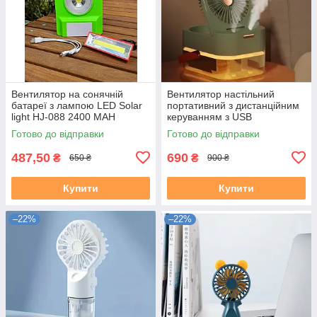
Вентилятор на сонячній
Вентилятор настільний
батареї з лампою LED Solar
портативний з дистанційним
light HJ-088 2400 MAH
керуванням з USB
Зелений
зволожувачем Small fan
Готово до відправки
Готово до відправки
487,50
690
₴
₴
650 ₴
900 ₴
Купити
Купити
–22%
–22%