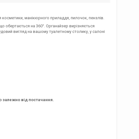
я косметики, манікюрного приладдя, пилочок, пензлів.
 що обертається на 360°. Органайзер вирізняється
довий вигляд на вашому туалетному столику, у салоні
о залежно від постачання.