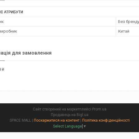
І АТРИБУТИ
ик
Без бренд
 виробник
Китай
ація для замовлення
 ₴
Сайт створений на маркетплейсі
Prom.ua
Продавець на Bigl.ua
SPACE MALL |
Поскаржитися на контент
|
Політика конфіденційності
Select Language
▼