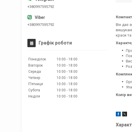
+380997595792
Компакт
+380997595792
Він дає 
вишукани
краси та
Графік роботи
Характе
Про
Пов
Понеділок
10:00
18:00
Вис
Вівторок
10:00
18:00
Роз
Середа
10:00
18:00
Комплек
Четвер
10:00
18:00
Орг
Пʼятниця
10:00
18:00
Уп
Субота
10:00
18:00
Колір в
Неділя
10:00
18:00
Характ