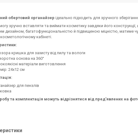
ний обертовий органайзер
ідеально підходить для зручного зберіганн
змогу зручно вставляти та виймати косметику завдяки його конструкції,
м дизайном, багатофункціональністю й підвищеною міцністю, матиме чу
 косметологічному кабінеті.
ристики:
зора кришка для захисту від пилу та вологи
оротна основа на 360°
окоякісні матеріали виготовлення
мір: 24х12 см
тація:
анайзер для пензлів
аковка
иробу та комплектація можуть відрізнятися від пред'явлених на фот
еристики