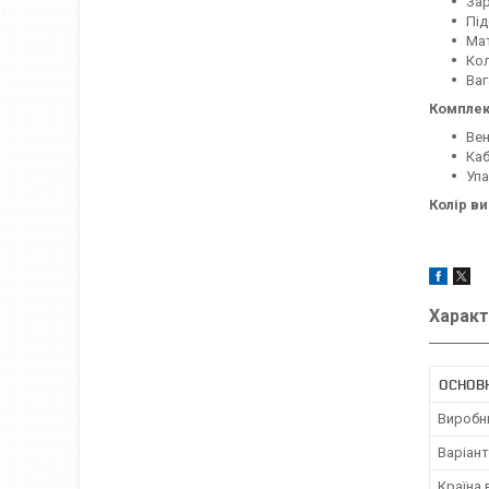
Зар
Під
Мат
Кол
Ваг
Комплек
Ве
Ка
Уп
Колір в
Характ
ОСНОВ
Виробн
Варіант
Країна