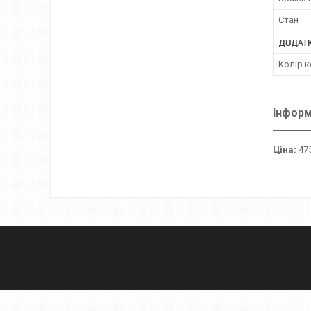
Стан
ДОДАТК
Колір к
Інформ
Ціна:
475