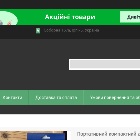
Соборна 167а, Ірпінь, Україна
Контакти
Доставка та оплата
Умови повернення та о
Портативний компактний 