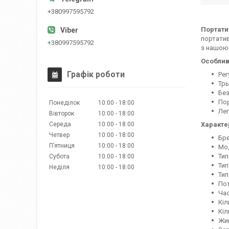
+380997595792
Портатив
портатив
+380997595792
з нашою 
Особлив
Графік роботи
Рег
Трь
Бе
Пор
Понеділок
10:00
18:00
Лег
Вівторок
10:00
18:00
Середа
10:00
18:00
Характе
Четвер
10:00
18:00
Бре
Пʼятниця
10:00
18:00
Мод
Тип
Субота
10:00
18:00
Тип
Неділя
10:00
18:00
Тип
Пот
Час
Кіл
Кіл
Жив