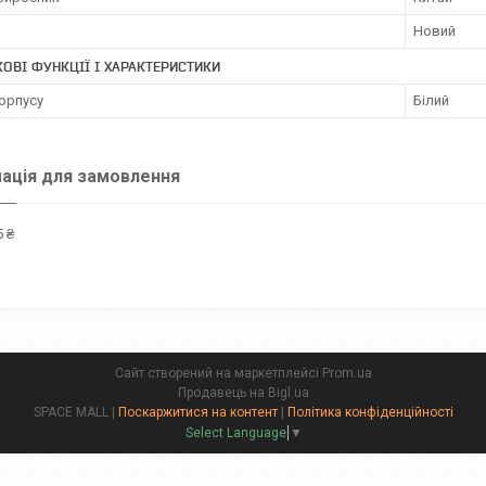
Новий
ОВІ ФУНКЦІЇ І ХАРАКТЕРИСТИКИ
орпусу
Білий
ація для замовлення
 ₴
Сайт створений на маркетплейсі
Prom.ua
Продавець на Bigl.ua
SPACE MALL |
Поскаржитися на контент
|
Політика конфіденційності
Select Language
▼