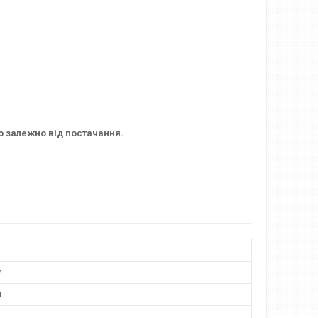
о залежно від постачання.
у
й