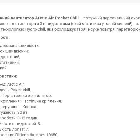
ний вентилятор Arctic Air Pocket Chill
– потужний персональний охол
ного вентилятора з 3 швидкостями (який міститься у вашій кишені!) по
технологією Hydro-Chill, яка охолоджує гаряче сухе повітря, перетвор
ості:
ульована швидкість;
ох швидкісний;
здротовий;
тативний;
кий.
ристики:
нд: Arctic Air.
ель: Рокет chill.
: Портативний вентилятор.
 кріплення: Настільне кріплення.
 керування: Кнопка.
ужність: 30 Вт.
 роботи: 3-12 годин.
ькість швидкостей: 3.
ькість лопат: 7.
лення: Літієва батарея 18650.