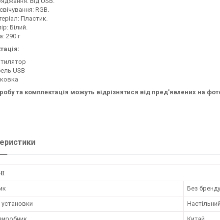
яджання: Від USB.
свічування: RGB.
еріал: Пластик.
ір: Білий.
а: 290 г
тація:
нтилятор
бель USB
аковка
иробу та комплектація можуть відрізнятися від пред'явлених на фот
еристики
НІ
ик
Без бренд
 установки
Настільни
 виробник
Китай