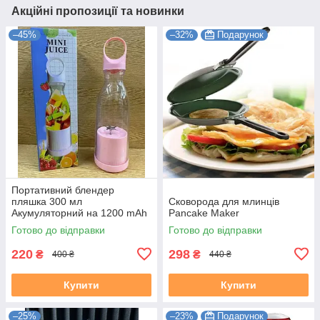
Акційні пропозиції та новинки
–45%
–32%
Подарунок
Портативний блендер
пляшка 300 мл
Сковорода для млинців
Акумуляторний на 1200 mAh
Pancake Maker
Рожевий
Готово до відправки
Готово до відправки
220
298
₴
₴
400 ₴
440 ₴
Купити
Купити
–25%
–23%
Подарунок