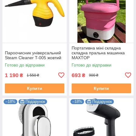
Портативна міні складна
Пароочисник універсальний
складна пральна машинка
Steam Cleaner T-005 жовтий
MAXTOP
Готово до відправки
Готово до відправки
1 190
693
₴
₴
1 550 ₴
900 ₴
Купити
Купити
–18%
Подарунок
–18%
Подарунок