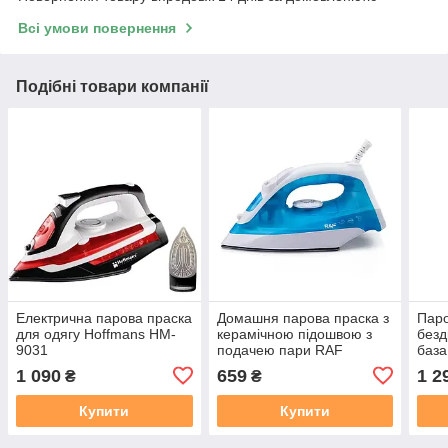
Всі умови повернення
Подібні товари компанії
Електрична парова праска
Домашня парова праска з
Паро
для одягу Hoffmans HM-
керамічною підошвою з
безд
9031
подачею пари RAF
баз
R1229B 1200 Вт
STE
1 090
659
1 2
₴
₴
Купити
Купити