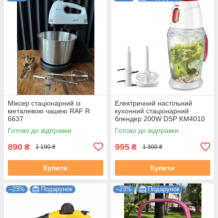
Міксер стаціонарний із
Електричний настільний
металевою чашею RAF R
кухонний стаціонарний
6637
блендер 200W DSP KM4010
Готово до відправки
Готово до відправки
890
995
₴
₴
1 190 ₴
1 300 ₴
Купити
Купити
–23%
Подарунок
–23%
Подарунок