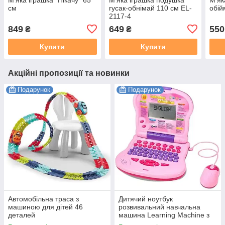
см
гусак-обнімай 110 см EL-
обій
2117-4
849
649
550
₴
₴
Купити
Купити
Акційні пропозиції та новинки
Подарунок
Подарунок
Автомобільна траса з
Дитячий ноутбук
машиною для дітей 46
розвивальний навчальна
деталей
машина Learning Machine з
мишкою Рожевий