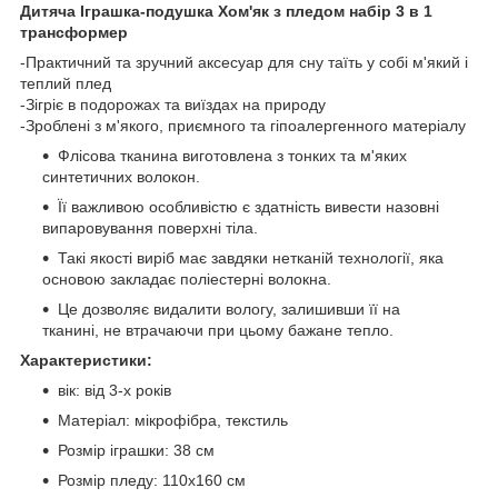
Дитяча Іграшка-подушка Хом'як з пледом набір 3 в 1
трансформер
-Практичний та зручний аксесуар для сну таїть у собі м'який і
теплий плед
-Зігріє в подорожах та виїздах на природу
-Зроблені з м'якого, приємного та гіпоалергенного матеріалу
Флісова тканина виготовлена ​​з тонких та м'яких
синтетичних волокон.
Її важливою особливістю є здатність вивести назовні
випаровування поверхні тіла.
Такі якості виріб має завдяки нетканій технології, яка
основою закладає поліестерні волокна.
Це дозволяє видалити вологу, залишивши її на
тканині, не втрачаючи при цьому бажане тепло.
Характеристики:
вік: від 3-х років
Матеріал: мікрофібра, текстиль
Розмір іграшки: 38 см
Розмір пледу: 110x160 см