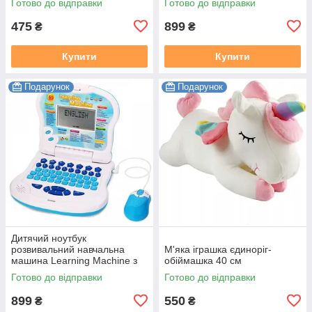
Готово до відправки
Готово до відправки
475
899
₴
₴
Купити
Купити
Подарунок
Подарунок
Дитячий ноутбук
розвивальний навчальна
М'яка іграшка єдиноріг-
машина Learning Machine з
обіймашка 40 см
мишкою Синій
Готово до відправки
Готово до відправки
899
550
₴
₴