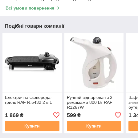
Всі умови повернення
Подібні товари компанії
Електрична сковорода-
Ручний відпарювач з 2
Вафе
гриль RAF R.5432 2 в 1
режимами 800 Вт RAF
зні
R1267W
бут
муль
1 869
599
1 3
₴
₴
800 
Купити
Купити