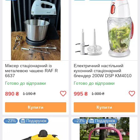
Міксер стаціонарний із
Електричний настільний
металевою чашею RAF R
кухонний стаціонарний
6637
блендер 200W DSP KM4010
Готово до відправки
Готово до відправки
890
995
₴
₴
1 190 ₴
1 300 ₴
Купити
Купити
–23%
Подарунок
–23%
Подарунок