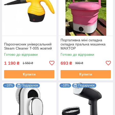
Портативна міні складна
Пароочисник універсальний
складна пральна машинка
Steam Cleaner T-005 жовтий
MAXTOP
Готово до відправки
Готово до відправки
1 190
693
₴
₴
1 550 ₴
900 ₴
Купити
Купити
–18%
Подарунок
–18%
Подарунок