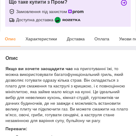
Що таке купити з Пром?
Замовлення під захистом
Доступна доставка
Опис
Характеристики
Доставка
Оплата
Умови п
Опис
Якщо ви хочете заощадити час
на приготуванні їжі, то
можна використовувати багатофункціональний гриль, який
дозволяє готувати одразу кілька страв. Він складається з
плато для смаження та каструлі з кришкою, і є повноцінною
мініплитою, яка займе мало місця на кухні. Це ідеальний
вибір для невеликих кухонь, кімнат-студій, гуртожитків чи
дачних будиночків, де не завжди є можливість встановити
велику плиту чи підключити газ. Ви можете смажити на плато
м'ясо, овочі, гриби, готувати сендвічі, а каструля стане
незамінною для варіння супу, бульйону чи рагу.
Переваги: