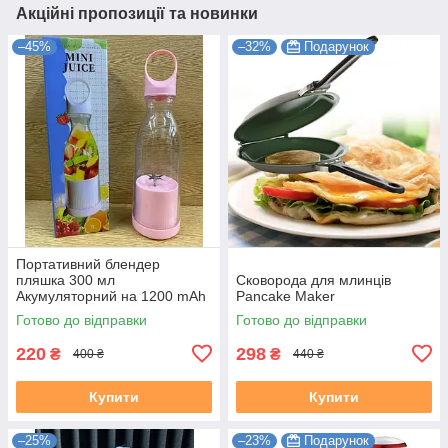
Акційні пропозиції та новинки
–45%
–32%
Подарунок
Портативний блендер
пляшка 300 мл
Сковорода для млинців
Акумуляторний на 1200 mAh
Pancake Maker
Рожевий
Готово до відправки
Готово до відправки
220
298
₴
₴
400 ₴
440 ₴
Купити
Купити
–25%
–23%
Подарунок