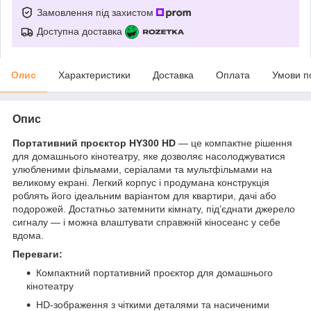
Замовлення під захистом
Доступна доставка
Опис
Характеристики
Доставка
Оплата
Умови п
Опис
Портативний проєктор HY300 HD
— це компактне рішення
для домашнього кінотеатру, яке дозволяє насолоджуватися
улюбленими фільмами, серіалами та мультфільмами на
великому екрані. Легкий корпус і продумана конструкція
роблять його ідеальним варіантом для квартири, дачі або
подорожей. Достатньо затемнити кімнату, під’єднати джерело
сигналу — і можна влаштувати справжній кіносеанс у себе
вдома.
Переваги:
Компактний портативний проєктор для домашнього
кінотеатру
HD-зображення з чіткими деталями та насиченими