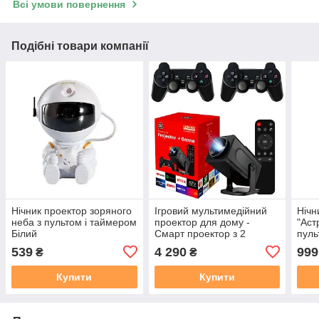
Всі умови повернення
Подібні товари компанії
Нічник проектор зоряного
Ігровий мультимедійний
Нічн
неба з пультом і таймером
проектор для дому -
"Аст
Білий
Смарт проектор з 2
пуль
джойстиками та пультом
539
4 290
999
₴
₴
Купити
Купити