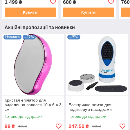
1 499
680
760
₴
₴
Купити
Купити
Акційні пропозиції та новинки
Новинка
–27%
–25%
Кристал епілятор для
видалення волосся 10 × 6 × 3
Електрична пемза для
см
педикюру з насадками
Готово до відправки
Готово до відправки
98
247,50
₴
₴
135 ₴
330 ₴