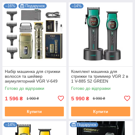
–16%
Подарунок
–14%
Набір машинка для стрижки
Комплект машинка для
волосся та шейвер
стрижки та триммер VGR 2 в
акумуляторний VGR V-649
1 V-885 S2 GREEN
Готово до відправки
Готово до відправки
1 596
5 990
₴
₴
1 900 ₴
6 990 ₴
Купити
Купити
–14%
Подарунок