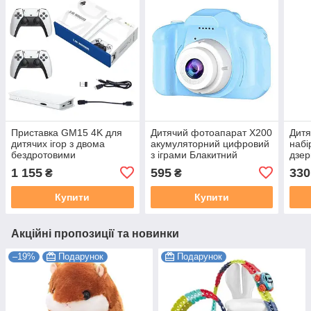
Приставка GM15 4K для
Дитячий фотоапарат X200
Дитя
дитячих ігор з двома
акумуляторний цифровий
набі
бездротовими
з іграми Блакитний
дзер
джойстиками 20000 ігор
Toy 
1 155
595
330
₴
₴
Купити
Купити
Акційні пропозиції та новинки
–19%
Подарунок
Подарунок