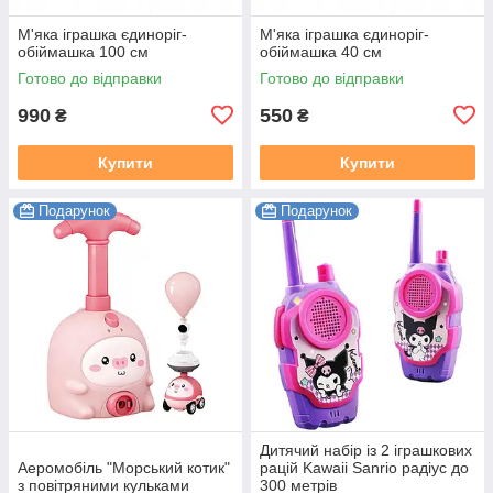
М'яка іграшка єдиноріг-
М'яка іграшка єдиноріг-
обіймашка 100 см
обіймашка 40 см
Готово до відправки
Готово до відправки
990
550
₴
₴
Купити
Купити
Подарунок
Подарунок
Дитячий набір із 2 іграшкових
Аеромобіль "Морський котик"
рацій Kawaii Sanrio радіус до
з повітряними кульками
300 метрів