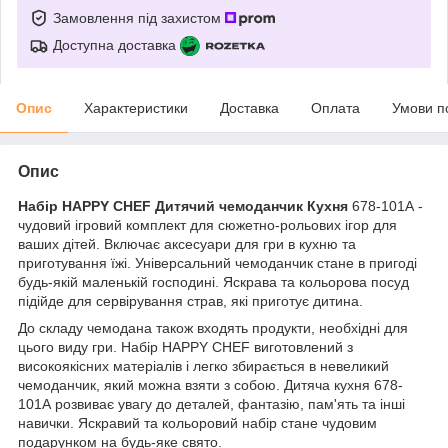
Замовлення під захистом
Доступна доставка
Опис
Характеристики
Доставка
Оплата
Умови п
Опис
Набір HAPPY CHEF Дитячий чемоданчик Кухня
678-101А -
чудовий ігровий комплект для сюжетно-рольових ігор для
ваших дітей. Включає аксесуари для гри в кухню та
приготування їжі. Універсальний чемоданчик стане в пригоді
будь-якій маленькій господині. Яскрава та кольорова посуд
підійде для сервірування страв, які приготує дитина.
До складу чемодана також входять продукти, необхідні для
цього виду гри. Набір HAPPY CHEF виготовлений з
високоякісних матеріалів і легко збирається в невеликий
чемоданчик, який можна взяти з собою. Дитяча кухня 678-
101А розвиває увагу до деталей, фантазію, пам'ять та інші
навички. Яскравий та кольоровий набір стане чудовим
подарунком на будь-яке свято.