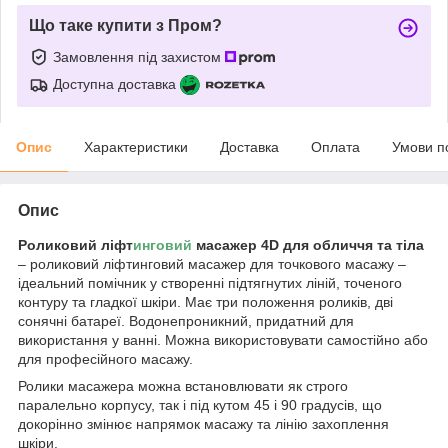
Що таке купити з Пром?
Замовлення під захистом
Доступна доставка
Опис
Характеристики
Доставка
Оплата
Умови п
Опис
Роликовий ліфт
инговий
масажер 4D для обличчя та тіла
– роликовий ліфтинговий масажер для точкового масажу –
ідеальний помічник у створенні підтягнутих ліній, точеного
контуру та гладкої шкіри. Має три положення роликів, дві
сонячні батареї. Водонепроникний, придатний для
використання у ванні. Можна використовувати самостійно або
для професійного масажу.
Ролики масажера можна встановлювати як строго
паралельно корпусу, так і під кутом 45 і 90 градусів, що
докорінно змінює напрямок масажу та лінію захоплення
шкіри.