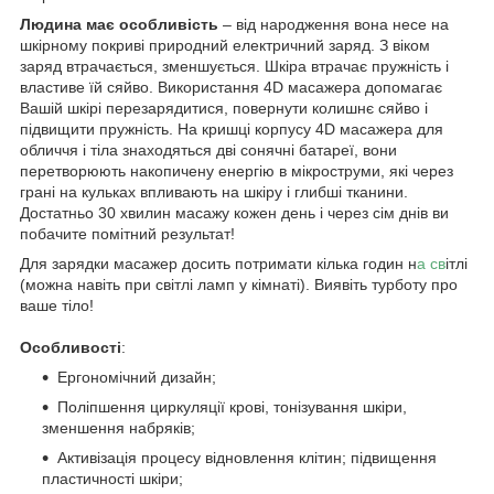
Людина має особливість
– від народження вона несе на
шкірному покриві природний електричний заряд. З віком
заряд втрачається, зменшується. Шкіра втрачає пружність і
властиве їй сяйво. Використання 4D масажера допомагає
Вашій шкірі перезарядитися, повернути колишнє сяйво і
підвищити пружність. На кришці корпусу 4D масажера для
обличчя і тіла знаходяться дві сонячні батареї, вони
перетворюють накопичену енергію в мікроструми, які через
грані на кульках впливають на шкіру і глибші тканини.
Достатньо 30 хвилин масажу кожен день і через сім днів ви
побачите помітний результат!
Для зарядки масажер досить потримати кілька годин н
а св
ітлі
(можна навіть при світлі ламп у кімнаті). Виявіть турботу про
ваше тіло!
Особливості
:
Ергономічний дизайн;
Поліпшення циркуляції крові, тонізування шкіри,
зменшення набряків;
Активізація процесу відновлення клітин; підвищення
пластичності шкіри;