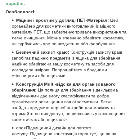
виробів.
Особливості:
Міцний і простий у догляді ПЕТ-Матеріал:
Цей
органайзер для косметики виготовлений із міцного
матеріалу ПЕТ, що забезпечує тривале використання та
легке очищення. Можна впевнено зберігати косметику,
не турбуючись про пошкодження або фарбування.
Безпечний захист краю:
Конструкція захисту країв
запобігає падінню предметів із ящика для зберігання,
надійно зберігаючи вашу косметику та засоби для
догляду за шкірою. Попрощайтеся з брудними
стільницями або ящиками.
Конструкція Multi-відсіка для організованого
зберігання:
Ця полиця для зберігання з декількома
відділеннями дає змогу класифікувати та добре
організувати розміщення вашої косметики. Легко
знайдіть предмети першої потреби для макіяжу та
отримайте до них доступ, не риваючись у захаращених
косметичках або ящиках.i>
ong>Підвищений дизайн для легкого
доступу: Підвищена конструкція гарантує, що ваша