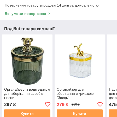
Повернення товару впродовж 14 днів за домовленістю
Всі умови повернення
Подібні товари компанії
Органайзер із ведмедиком
Органайзер для
Наст
для зберігання засобів
зберігання з кришкою
для 
гігієни
"Заєць"
дзер
ящик
297
279
475
₴
₴
350 ₴
Купити
Купити