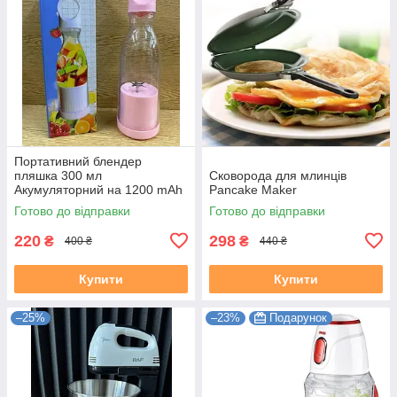
Портативний блендер
пляшка 300 мл
Сковорода для млинців
Акумуляторний на 1200 mAh
Pancake Maker
Рожевий
Готово до відправки
Готово до відправки
220
298
₴
₴
400 ₴
440 ₴
Купити
Купити
–25%
–23%
Подарунок