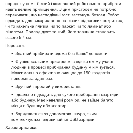
порядок у домі. Легкий і компактний робот зможе прибрати
навіть велике приміщення. З цим пристроєм не потрібно
переживати, що несподівані гості застануть безлад. Робот
підходить для використання на рівних підлогових покриттях,
чи то кахельна плитка, чи то паркет, чи то ламінат або
лінолеум. Прилад дуже тонкий, його товщина становить
всього 5.4 см.
Переваги:
Здатний прибирати вдома без Вашої допомоги.
Є універсальним пристроєм, завдяки якому участь
людини в процесі прибирання будинку мінімізується.
Максимально ефективно очищає до 150 квадратів
поверхні за один раз.
Зручний і простий у використанні.
Ідеально підходить для сухого прибирання квартири
або будинку. Має невеликі розміри, не займе багато
місця в будинку або квартирі.
Заряджається за допомогою шнура, яким
комплектується від звичайної USB зарядки.
Характеристики: