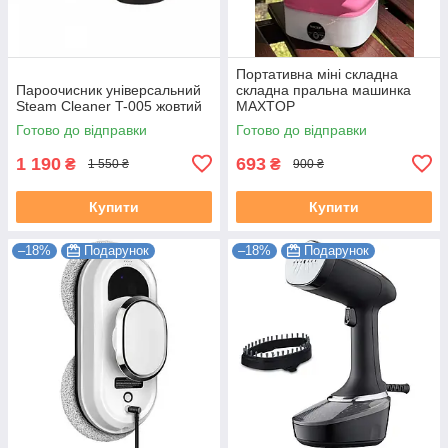
Портативна міні складна
Пароочисник універсальний
складна пральна машинка
Steam Cleaner T-005 жовтий
MAXTOP
Готово до відправки
Готово до відправки
1 190
693
₴
₴
1 550 ₴
900 ₴
Купити
Купити
–18%
Подарунок
–18%
Подарунок