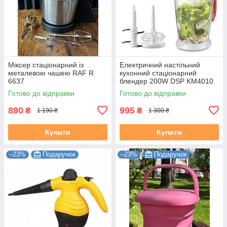
Міксер стаціонарний із
Електричний настільний
металевою чашею RAF R
кухонний стаціонарний
6637
блендер 200W DSP KM4010
Готово до відправки
Готово до відправки
890
995
₴
₴
1 190 ₴
1 300 ₴
Купити
Купити
–23%
Подарунок
–23%
Подарунок