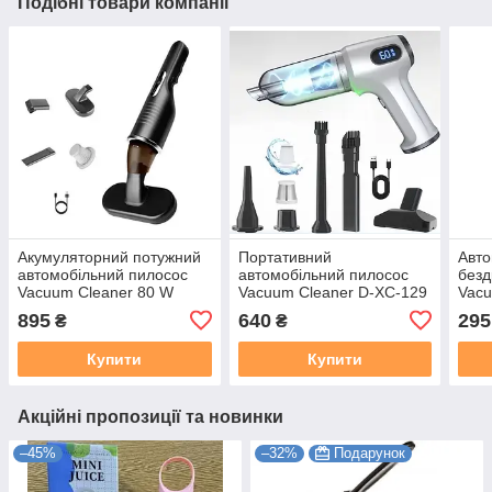
Подібні товари компанії
Акумуляторний потужний
Портативний
Авто
автомобільний пилосос
автомобільний пилосос
безд
Vacuum Cleaner 80 W
Vacuum Cleaner D-XC-129
Vacu
895
640
295
₴
₴
Купити
Купити
Акційні пропозиції та новинки
–45%
–32%
Подарунок