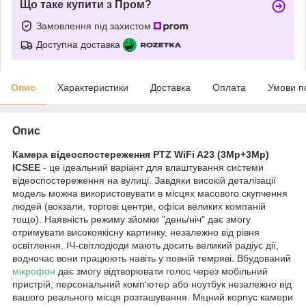
Що таке купити з Пром?
Замовлення під захистом
Доступна доставка
Опис
Характеристики
Доставка
Оплата
Умови п
Опис
Камера відеоспостереження PTZ WiFi A23 (3Mp+3Mp)
ICSEE
- це ідеальний варіант для влаштування системи
відеоспостереження на вулиці. Завдяки високій деталізації
модель можна використовувати в місцях масового скупчення
людей (вокзали, торгові центри, офіси великих компаній
тощо). Наявність режиму зйомки "день/ніч" дає змогу
отримувати високоякісну картинку, незалежно від рівня
освітлення. ІЧ-світлодіоди мають досить великий радіус дії,
водночас вони працюють навіть у повній темряві. Вбудований
мікрофон
дає змогу відтворювати голос через мобільний
пристрій, персональний комп'ютер або ноутбук незалежно від
вашого реального місця розташування. Міцний корпус камери