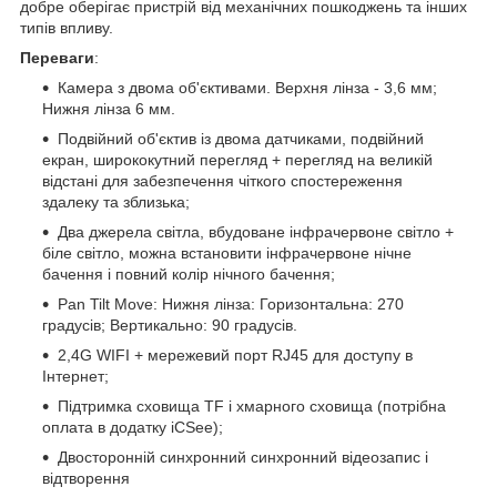
добре оберігає пристрій від механічних пошкоджень та інших
типів впливу.
Переваги
:
Камера з двома об'єктивами. Верхня лінза - 3,6 мм;
Нижня лінза 6 мм.
Подвійний об'єктив із двома датчиками, подвійний
екран, ширококутний перегляд + перегляд на великій
відстані для забезпечення чіткого спостереження
здалеку та зблизька;
Два джерела світла, вбудоване інфрачервоне світло +
біле світло, можна встановити інфрачервоне нічне
бачення і повний колір нічного бачення;
Pan Tilt Move: Нижня лінза: Горизонтальна: 270
градусів; Вертикально: 90 градусів.
2,4G WIFI + мережевий порт RJ45 для доступу в
Інтернет;
Підтримка сховища TF і хмарного сховища (потрібна
оплата в додатку iCSee);
Двосторонній синхронний синхронний відеозапис і
відтворення