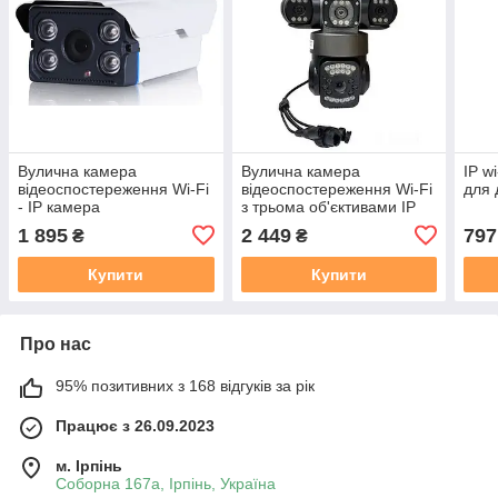
Вулична камера
Вулична камера
IP w
відеоспостереження Wi-Fi
відеоспостереження Wi-Fi
для 
- IP камера
з трьома об'єктивами IP
PTZ 200 Вт
1 895
2 449
797
₴
₴
Купити
Купити
Про нас
95% позитивних з 168 відгуків за рік
Працює з 26.09.2023
м. Ірпінь
Соборна 167а, Ірпінь, Україна