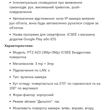
Інтелектуальне сповіщення про виявлення
гуманоїдів: рух, викликаний тривогою, push-
повідомлення
Автоматичне відстеження: коли IP-камера виявляє
рух об'єкта, вона буде автоматично рухатися слідом за
об'єктом.
Назва програми для смартфона: iCSEE з магазину
додатків Google Play або iOS.
Характеристики:
Модель: PTZ A23 (3Mp+3Mp) ICSEE Бездротова
поворотна
Мегапікселів: 3 mp + 3mp
Підключення по LAN: є
Тип: вулична камера
Кут огляду: повертається на 270° по горизонталі та на
100° по вертикалі
Форм-фактор: корпусний
Режим зйомки "День/ніч": так
Можливість повороту камери: вліво, вправо, вгору,