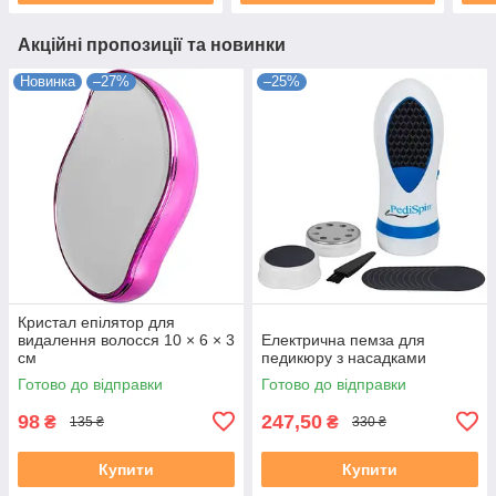
Акційні пропозиції та новинки
Новинка
–27%
–25%
Кристал епілятор для
видалення волосся 10 × 6 × 3
Електрична пемза для
см
педикюру з насадками
Готово до відправки
Готово до відправки
98
247,50
₴
₴
135 ₴
330 ₴
Купити
Купити