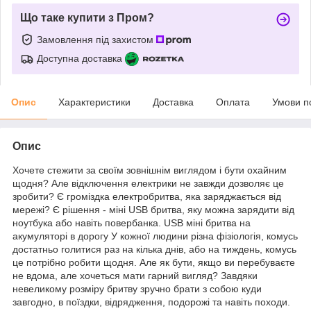
Що таке купити з Пром?
Замовлення під захистом
Доступна доставка
Опис
Характеристики
Доставка
Оплата
Умови п
Опис
Хочете стежити за своїм зовнішнім виглядом і бути охайним
щодня? Але відключення електрики не завжди дозволяє це
зробити? Є громіздка електробритва, яка заряджається від
мережі? Є рішення - міні USB бритва, яку можна зарядити від
ноутбука або навіть повербанка. USB міні бритва на
акумуляторі в дорогу У кожної людини різна фізіологія, комусь
достатньо голитися раз на кілька днів, або на тиждень, комусь
це потрібно робити щодня. Але як бути, якщо ви перебуваєте
не вдома, але хочеться мати гарний вигляд? Завдяки
невеликому розміру бритву зручно брати з собою куди
завгодно, в поїздки, відрядження, подорожі та навіть походи.