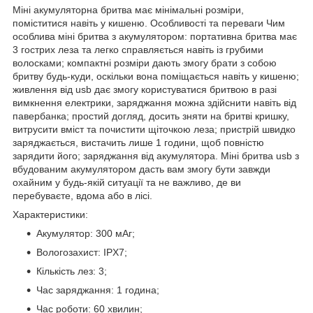
Міні акумуляторна бритва має мінімальні розміри,
поміститися навіть у кишеню. Особливості та переваги Чим
особлива міні бритва з акумулятором: портативна бритва має
3 гострих леза та легко справляється навіть із грубими
волосками; компактні розміри дають змогу брати з собою
бритву будь-куди, оскільки вона поміщається навіть у кишеню;
живлення від usb дає змогу користуватися бритвою в разі
вимкнення електрики, заряджання можна здійснити навіть від
павербанка; простий догляд, досить зняти на бритві кришку,
витрусити вміст та почистити щіточкою леза; пристрій швидко
заряджається, вистачить лише 1 години, щоб повністю
зарядити його; заряджання від акумулятора. Міні бритва usb з
вбудованим акумулятором дасть вам змогу бути завжди
охайним у будь-якій ситуації та не важливо, де ви
перебуваєте, вдома або в лісі.
Характеристики:
Акумулятор: 300 мАг;
Вологозахист: IPX7;
Кількість лез: 3;
Час заряджання: 1 година;
Час роботи: 60 хвилин;