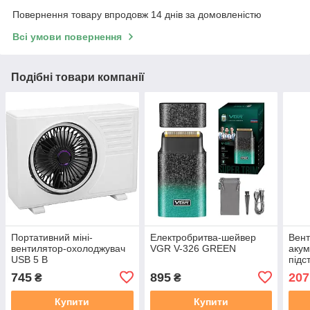
Повернення товару впродовж 14 днів за домовленістю
Всі умови повернення
Подібні товари компанії
Портативний міні-
Електробритва-шейвер
Вент
вентилятор-охолоджувач
VGR V-326 GREEN
акум
USB 5 В
підс
підс
745
895
207
₴
₴
Fan
Купити
Купити