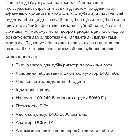
Принцип дії ґрунтується на технології подавання
пульсувальної струменя води під тиском, завдяки чому
ефективно проникає в проміжки між зубами, кишені та інші
недоступні місця для звичайної зубної щітки та зубної нитки.
Іригатор зубний ефективно видаляє зубний наліт, бактерії,
залишки їжі, масажує ясна, добре підходить для догляду за
брекет-системами, протезами, імплантами, імплантами,
мостами. Підвищує ефективність догляду за порожниною
рота на 93%, порівнюючи зі звичайною зубною щіткою,
Характеристика:
Тип: іригатор для зубів/іригатор порожнини рота,
Живлення: вбудований Li-ion акумулятор 1400mAh,
Час повного заряджання: 4 години,
Індикація заряду,
Напруга: 100-240 В змінного струму 50/60 Гц,
Потужність: 5 Вт,
Частота пульсу: 1400-1800 разів/хв,
Адаптер: DC5V, 1А,
Автоматичне вимкнення через 2 хвилини роботи,