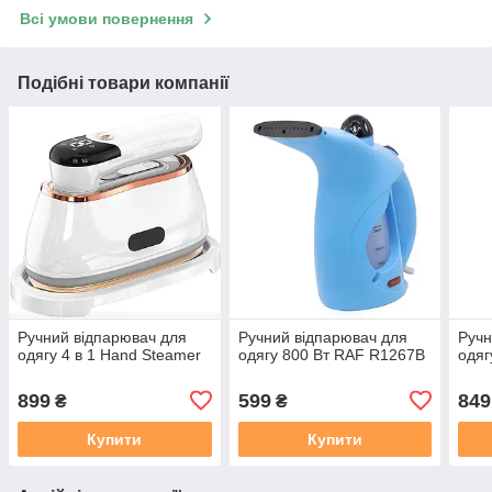
Всі умови повернення
Подібні товари компанії
Ручний відпарювач для
Ручний відпарювач для
Ручн
одягу 4 в 1 Hand Steamer
одягу 800 Вт RAF R1267B
одяг
899
599
849
₴
₴
Купити
Купити