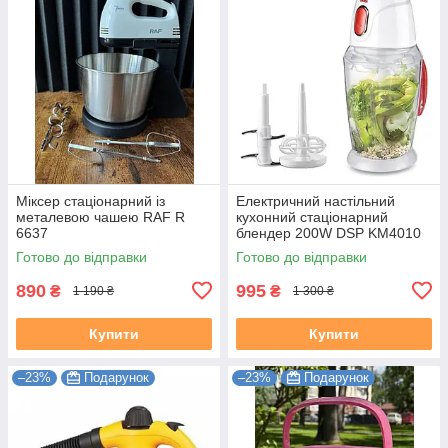
Міксер стаціонарний із
Електричний настільний
металевою чашею RAF R
кухонний стаціонарний
6637
блендер 200W DSP KM4010
Готово до відправки
Готово до відправки
890
995
₴
₴
1 190 ₴
1 300 ₴
Купити
Купити
–23%
Подарунок
–23%
Подарунок