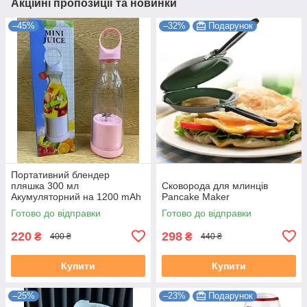
Акційні пропозиції та новинки
–45%
–32%
Подарунок
Портативний блендер
пляшка 300 мл
Сковорода для млинців
Акумуляторний на 1200 mAh
Pancake Maker
Рожевий
Готово до відправки
Готово до відправки
220
298
₴
₴
400 ₴
440 ₴
Купити
Купити
–25%
–23%
Подарунок