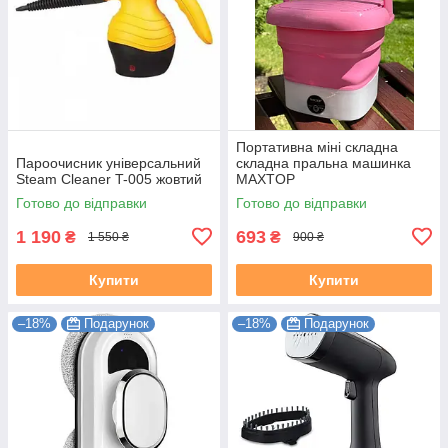
Портативна міні складна
Пароочисник універсальний
складна пральна машинка
Steam Cleaner T-005 жовтий
MAXTOP
Готово до відправки
Готово до відправки
1 190
693
₴
₴
1 550 ₴
900 ₴
Купити
Купити
–18%
Подарунок
–18%
Подарунок