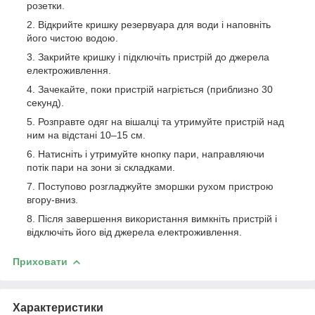
розетки.
Відкрийте кришку резервуара для води і наповніть
його чистою водою.
Закрийте кришку і підключіть пристрій до джерела
електроживлення.
Зачекайте, поки пристрій нагріється (приблизно 30
секунд).
Розправте одяг на вішалці та утримуйте пристрій над
ним на відстані 10–15 см.
Натисніть і утримуйте кнопку пари, направляючи
потік пари на зони зі складками.
Поступово розгладжуйте зморшки рухом пристрою
вгору-вниз.
Після завершення використання вимкніть пристрій і
відключіть його від джерела електроживлення.
Приховати
Характеристики