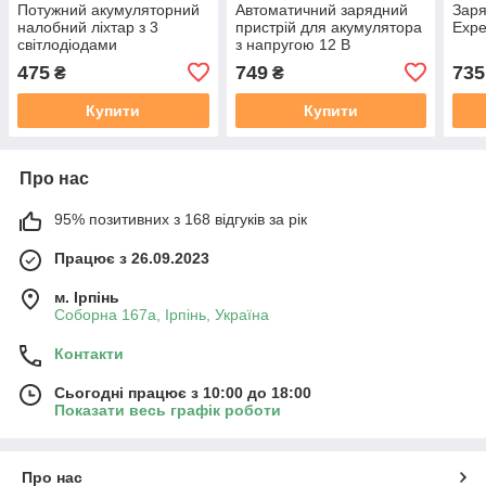
Потужний акумуляторний
Автоматичний зарядний
Заря
налобний ліхтар з 3
пристрій для акумулятора
Expe
світлодіодами
з напругою 12 В
475
749
735
₴
₴
Купити
Купити
Про нас
95% позитивних з 168 відгуків за рік
Працює з 26.09.2023
м. Ірпінь
Соборна 167а, Ірпінь, Україна
Контакти
Сьогодні працює з 10:00 до 18:00
Показати весь графік роботи
Про нас