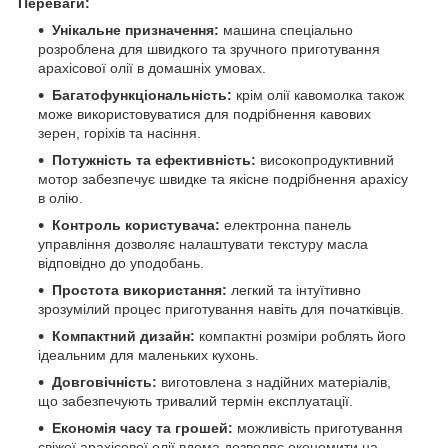
Переваги:
Унікальне призначення:
машина спеціально
розроблена для швидкого та зручного приготування
арахісової олії в домашніх умовах.
Багатофункціональність:
крім олії кавомолка також
може використовуватися для подрібнення кавових
зерен, горіхів та насіння.
Потужність та ефективність:
високопродуктивний
мотор забезпечує швидке та якісне подрібнення арахісу
в олію.
Контроль користувача:
електронна панель
управління дозволяє налаштувати текстуру масла
відповідно до уподобань.
Простота використання:
легкий та інтуїтивно
зрозумілий процес приготування навіть для початківців.
Компактний дизайн:
компактні розміри роблять його
ідеальним для маленьких кухонь.
Довговічність:
виготовлена з надійних матеріалів,
що забезпечують тривалий термін експлуатації.
Економія часу та грошей:
можливість приготування
свіжої арахісової олії вдома дозволяє економити на