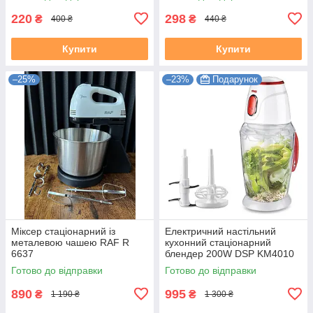
220
298
₴
₴
400 ₴
440 ₴
Купити
Купити
–25%
–23%
Подарунок
Міксер стаціонарний із
Електричний настільний
металевою чашею RAF R
кухонний стаціонарний
6637
блендер 200W DSP KM4010
Готово до відправки
Готово до відправки
890
995
₴
₴
1 190 ₴
1 300 ₴