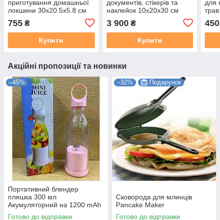
приготування домашньої
документів, стікерів та
для 
локшини 30x20.5x5.8 см
наклейок 10x20x30 см
трав
см
755
3 900
450
₴
₴
Купити
Купити
Акційні пропозиції та новинки
–45%
–32%
Подарунок
Портативний блендер
пляшка 300 мл
Сковорода для млинців
Акумуляторний на 1200 mAh
Pancake Maker
Рожевий
Готово до відправки
Готово до відправки