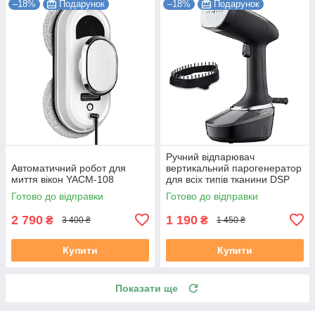
–18%
Подарунок
–18%
Подарунок
Ручний відпарювач
Автоматичний робот для
вертикальний парогенератор
миття вікон YACM-108
для всіх типів тканини DSP
KD-1165 1500 Вт 400 мл
Готово до відправки
Готово до відправки
2 790
1 190
₴
₴
3 400 ₴
1 450 ₴
Купити
Купити
Показати ще