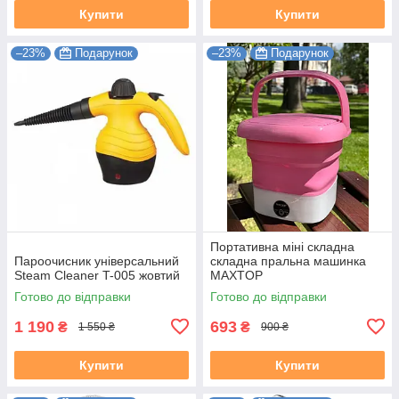
Купити
Купити
–23%
Подарунок
–23%
Подарунок
Портативна міні складна
Пароочисник універсальний
складна пральна машинка
Steam Cleaner T-005 жовтий
MAXTOP
Готово до відправки
Готово до відправки
1 190
693
₴
₴
1 550 ₴
900 ₴
Купити
Купити