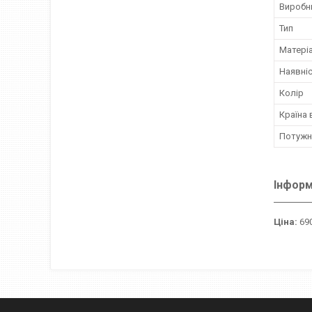
Виробн
Тип
Матері
Наявніс
Колір
Країна
Потужні
Інформ
Ціна:
690