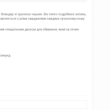
й блендер зі зручною чашею. Він легко подрібнює зелень,
правляється з усіма завданнями завдяки сучасному ножу-
ий спеціальним диском для збивання, який за лічені
 секунд