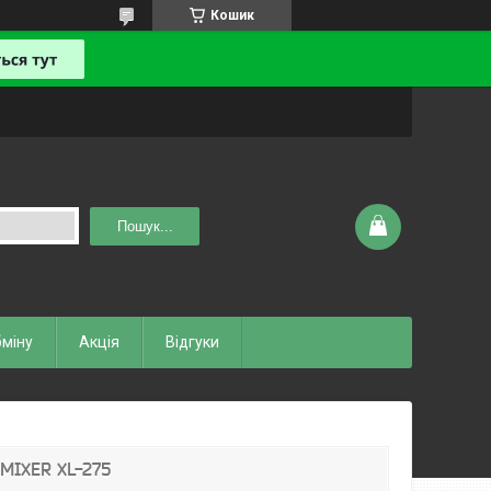
Кошик
Пошук...
бміну
Акція
Відгуки
 MIXER XL-275