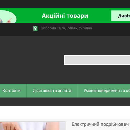
Соборна 167а, Ірпінь, Україна
Контакти
Доставка та оплата
Умови повернення та о
Електричний подрібнювач