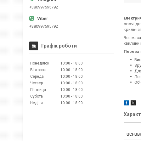
+380997595792
Електри
овочі дл
+380997595792
крильчат
Вся маса
хвилини 
Графік роботи
Переваг
Вис
Понеділок
10:00
18:00
Зру
Вівторок
10:00
18:00
Для
Середа
10:00
18:00
Лез
Об’
Четвер
10:00
18:00
Пʼятниця
10:00
18:00
Субота
10:00
18:00
Неділя
10:00
18:00
Характ
ОСНОВ