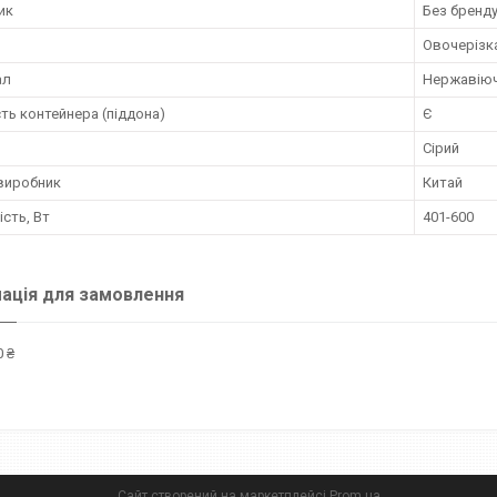
ик
Без бренд
Овочерізк
ал
Нержавіюч
ть контейнера (піддона)
Є
Сірий
 виробник
Китай
сть, Вт
401-600
ація для замовлення
 ₴
Сайт створений на маркетплейсі
Prom.ua