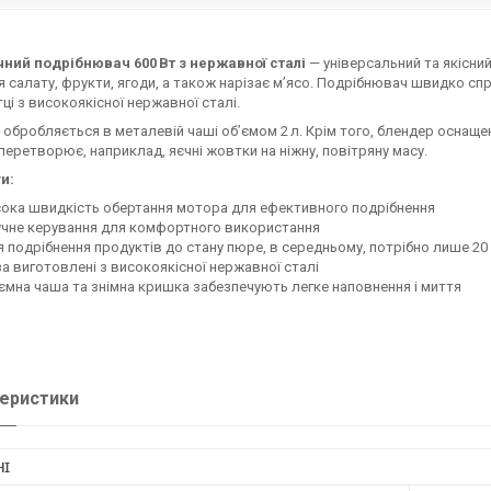
чний подрібнювач 600 Вт з нержавної сталі
— універсальний та якісни
я салату, фрукти, ягоди, а також нарізає м’ясо. Подрібнювач швидко с
ці з високоякісної нержавної сталі.
 обробляється в металевій чаші об’ємом 2 л. Крім того, блендер оснащен
перетворює, наприклад, яєчні жовтки на ніжну, повітряну масу.
и:
ока швидкість обертання мотора для ефективного подрібнення
чне керування для комфортного використання
 подрібнення продуктів до стану пюре, в середньому, потрібно лише 20
а виготовлені з високоякісної нержавної сталі
ємна чаша та знімна кришка забезпечують легке наповнення і миття
еристики
НІ