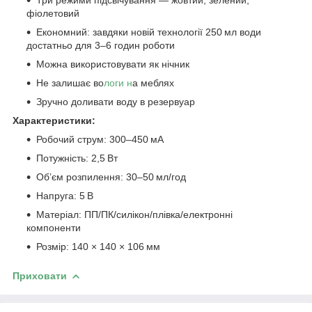
фіолетовий
Економний: завдяки новій технології 250 мл води
достатньо для 3–6 годин роботи
Можна використовувати як нічник
Не залишає во
логи н
а меблях
Зручно доливати воду в резервуар
Характеристики:
Робочий струм: 300–450 мА
Потужність: 2,5 Вт
Об’єм розпилення: 30–50 мл/год
Напруга: 5 В
Матеріал: ПП/ПК/силікон/плівка/електронні
компоненти
Розмір: 140 × 140 × 106 мм
Приховати