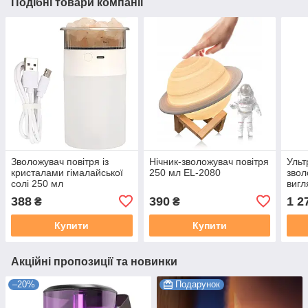
Подібні товари компанії
Зволожувач повітря із
Нічник-зволожувач повітря
Ульт
кристалами гімалайської
250 мл EL-2080
звол
солі 250 мл
вигл
тайм
388
390
1 2
₴
₴
підс
Купити
Купити
Акційні пропозиції та новинки
–20%
Подарунок