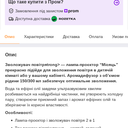
Що таке купити з Пром?
Замовлення під захистом
Доступна доставка
Опис
Характеристики
Доставка
Оплата
Умови п
Опис
Зволожувач повітряtrong> — лампа-проєктор “Місяць”
прекрасно підійде для зволоження повітря в дитячій
кімнаті або у вашому кабінеті. Аромадифузор з об’ємом
рідини 150/300 мл забезпечує оптимальне зволоження.
Вода та ефірні олії завдяки ультразвуковим хвилям
розбиваються на найдрібніші частинки, які утворюють холодну
пару, створюючи приємний запах і аромат ефірних олій та
зберігаючи їх корисні властивості.
Особливості:
Лампа-проєктор і зволожувач повітря 2 в 1
Три режими підсвічування — жовтий, зелений,