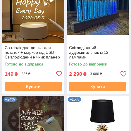
Світлодіодна дошка для
Світлодіодний
нотаток + маркер від USB -
аудіосвітильник із 12
Світлодіодний нічник планер
лампами
для записів
Готово до відправки
Готово до відправки
149
2 290
₴
₴
235 ₴
3 600 ₴
Купити
Купити
–24%
–15%