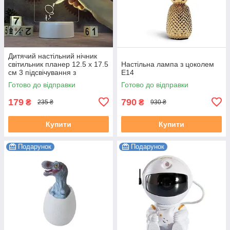
Дитячий настільний нічник
світильник планер 12.5 х 17.5
Настільна лампа з цоколем
см 3 підсвічування з
E14
маркером
Готово до відправки
Готово до відправки
179
790
₴
₴
235 ₴
930 ₴
Купити
Купити
Подарунок
Подарунок