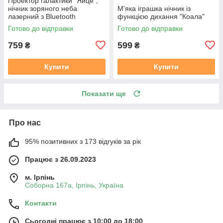
Проектор галактики "Яйце",
нічник зоряного неба
М'яка іграшка нічник із
лазерний з Bluetooth
функцією дихання "Коала"
колонкою, пультом –
Готово до відправки
Готово до відправки
фіолетовий.
759
599
₴
₴
Купити
Купити
Показати ще
Про нас
95% позитивних з 173 відгуків за рік
Працює з 26.09.2023
м. Ірпінь
Соборна 167а, Ірпінь, Україна
Контакти
Сьогодні працює з 10:00 до 18:00