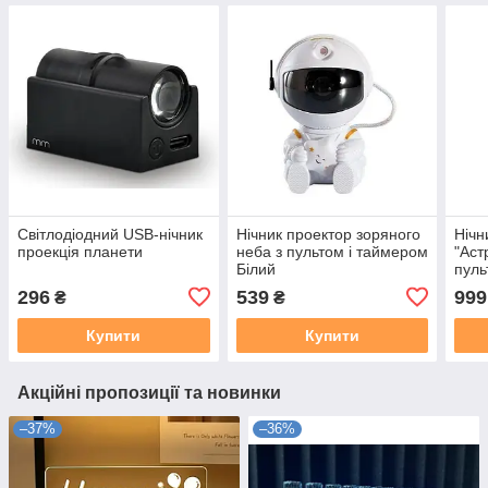
Світлодіодний USB-нічник
Нічник проектор зоряного
Нічн
проекція планети
неба з пультом і таймером
"Аст
Білий
пуль
296
539
999
₴
₴
Купити
Купити
Акційні пропозиції та новинки
–37%
–36%