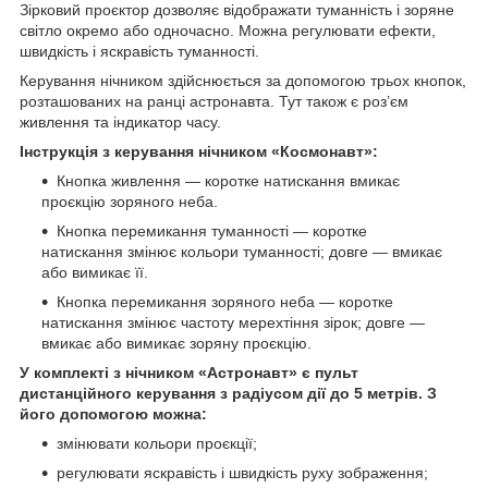
Зірковий проєктор дозволяє відображати туманність і зоряне
світло окремо або одночасно. Можна регулювати ефекти,
швидкість і яскравість туманності.
Керування нічником здійснюється за допомогою трьох кнопок,
розташованих на ранці астронавта. Тут також є роз’єм
живлення та індикатор часу.
Інструкція з керування нічником «Космонавт»:
Кнопка живлення — коротке натискання вмикає
проєкцію зоряного неба.
Кнопка перемикання туманності — коротке
натискання змінює кольори туманності; довге — вмикає
або вимикає її.
Кнопка перемикання зоряного неба — коротке
натискання змінює частоту мерехтіння зірок; довге —
вмикає або вимикає зоряну проєкцію.
У комплекті з нічником «Астронавт» є пульт
дистанційного керування з радіусом дії до 5 метрів. З
його допомогою можна:
змінювати кольори проєкції;
регулювати яскравість і швидкість руху зображення;