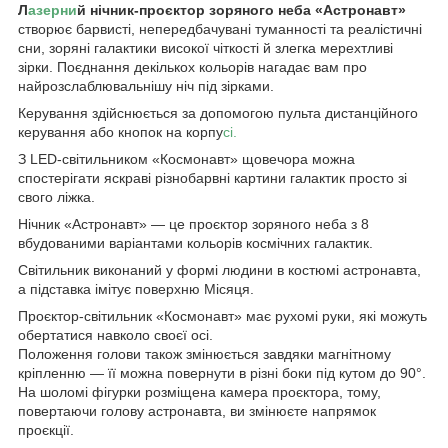
Л
азерни
й нічник-проєктор зоряного неба «Астронавт»
створює барвисті, непередбачувані туманності та реалістичні
сни, зоряні галактики високої чіткості й злегка мерехтливі
зірки. Поєднання декількох кольорів нагадає вам про
найрозслаблювальнішу ніч під зірками.
Керування здійснюється за допомогою пульта дистанційного
керування або кнопок на корпу
сі.
З LED-світильником «Космонавт» щовечора можна
спостерігати яскраві різнобарвні картини галактик просто зі
свого ліжка.
Нічник «Астронавт» — це проєктор зоряного неба з 8
вбудованими варіантами кольорів космічних галактик.
Світильник виконаний у формі людини в костюмі астронавта,
а підставка імітує поверхню Місяця.
Проєктор-світильник «Космонавт» має рухомі руки, які можуть
обертатися навколо своєї осі.
Положення голови також змінюється завдяки магнітному
кріпленню — її можна повернути в різні боки під кутом до 90°.
На шоломі фігурки розміщена камера проєктора, тому,
повертаючи голову астронавта, ви змінюєте напрямок
проєкції.