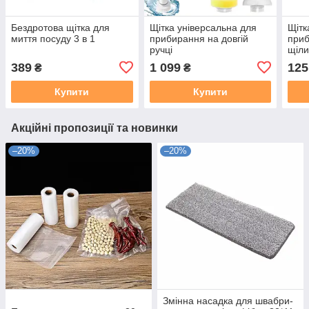
Бездротова щітка для
Щітка універсальна для
Щітк
миття посуду 3 в 1
прибирання на довгій
при
ручці
щіли
360 
389
1 099
125
₴
₴
Купити
Купити
Акційні пропозиції та новинки
–20%
–20%
Змінна насадка для швабри-