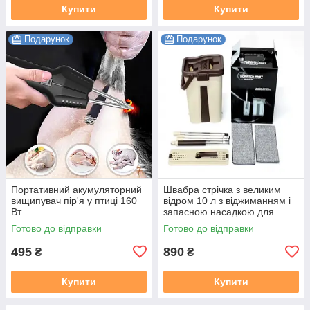
Купити
Купити
Подарунок
Подарунок
Портативний акумуляторний
Швабра стрічка з великим
вищипувач пір'я у птиці 160
відром 10 л з віджиманням і
Вт
запасною насадкою для
миття підлоги Scratch
Готово до відправки
Готово до відправки
Cleaning Mop
495
890
₴
₴
Купити
Купити