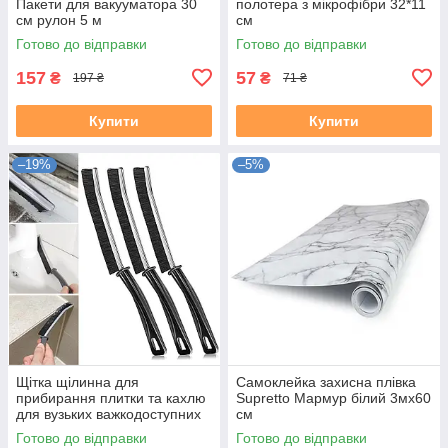
Пакети для вакууматора 30
полотера з мікрофібри 32*11
см рулон 5 м
см
Готово до відправки
Готово до відправки
157
57
₴
₴
197 ₴
71 ₴
Купити
Купити
–19%
–5%
Щітка щілинна для
Самоклейка захисна плівка
прибирання плитки та кахлю
Supretto Мармур білий 3мх60
для вузьких важкодоступних
см
місць Gap brush 1 шт
Готово до відправки
Готово до відправки