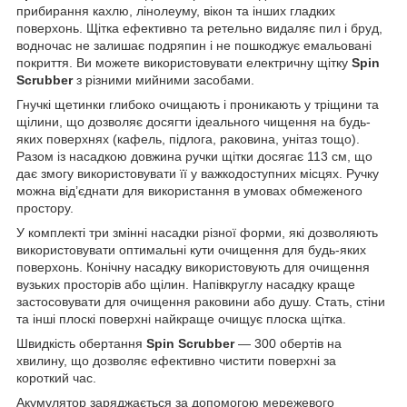
прибирання кахлю, лінолеуму, вікон та інших гладких
поверхонь. Щітка ефективно та ретельно видаляє пил і бруд,
водночас не залишає подряпин і не пошкоджує емальовані
покриття. Ви можете використовувати електричну щітку
Spin
Scrubber
з різними мийними засобами.
Гнучкі щетинки глибоко очищають і проникають у тріщини та
щілини, що дозволяє досягти ідеального чищення на будь-
яких поверхнях (кафель, підлога, раковина, унітаз тощо).
Разом із насадкою довжина ручки щітки досягає 113 см, що
дає змогу використовувати її у важкодоступних місцях. Ручку
можна від’єднати для використання в умовах обмеженого
простору.
У комплекті три змінні насадки різної форми, які дозволяють
використовувати оптимальні кути очищення для будь-яких
поверхонь. Конічну насадку використовують для очищення
вузьких просторів або щілин. Напівкруглу насадку краще
застосовувати для очищення раковини або душу. Стать, стіни
та інші плоскі поверхні найкраще очищує плоска щітка.
Швидкість обертання
Spin Scrubber
— 300 обертів на
хвилину, що дозволяє ефективно чистити поверхні за
короткий час.
Акумулятор заряджається за допомогою мережевого