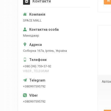
Контакти
SPACE MALL
Менеджер
Соборна 167а, Ірпінь, Україна
AND XL-1224
+380 (99) 759-57-92
VIBER , TELEGRAM
Автох
+380997595792
+380997595792