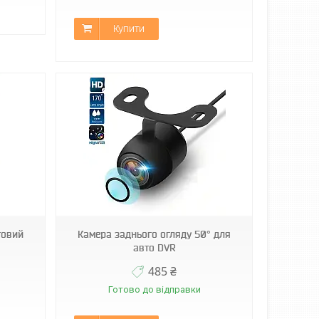
Купити
говий
Камера заднього огляду 50° для
авто DVR
485 ₴
Готово до відправки