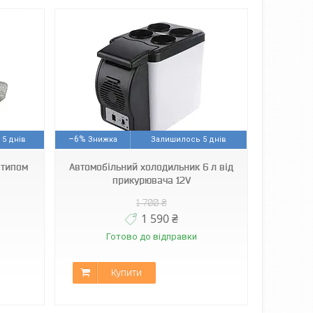
–6%
5 днів
Залишилось 5 днів
отипом
Автомобільний холодильник 6 л від
прикурювача 12V
1 700 ₴
1 590 ₴
Готово до відправки
Купити