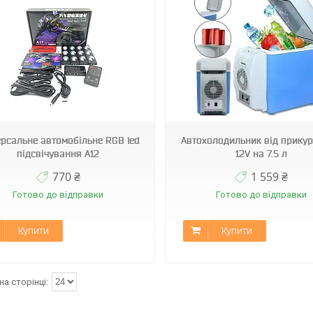
DT-1025
VEN-1632
ерсальне автомобільне RGB led
Автохолодильник від прику
підсвічування A12
12V на 7.5 л
770 ₴
1 559 ₴
Готово до відправки
Готово до відправки
Купити
Купити