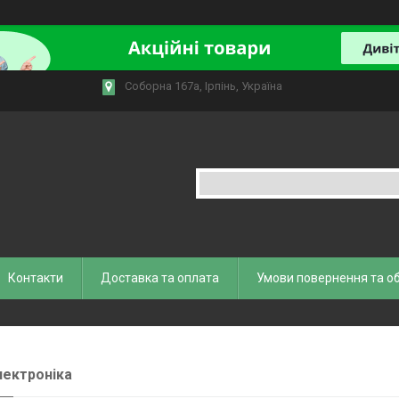
Соборна 167а, Ірпінь, Україна
Контакти
Доставка та оплата
Умови повернення та о
ектроніка