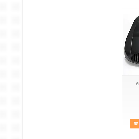
CAR HEATER
А