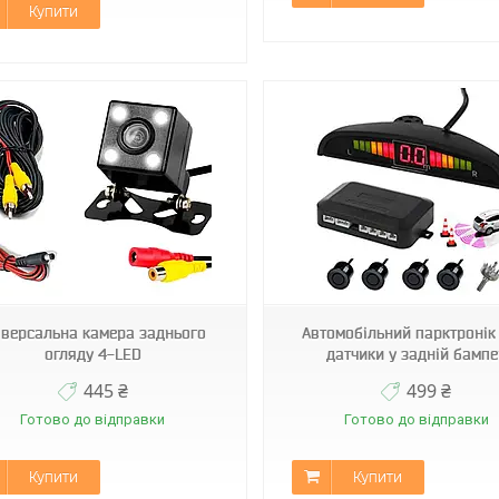
Купити
Car Radar parking
Car Radar parking 8
іверсальна камера заднього
Автомобільний парктронік
огляду 4-LED
датчики у задній бампе
445 ₴
499 ₴
Готово до відправки
Готово до відправки
Купити
Купити