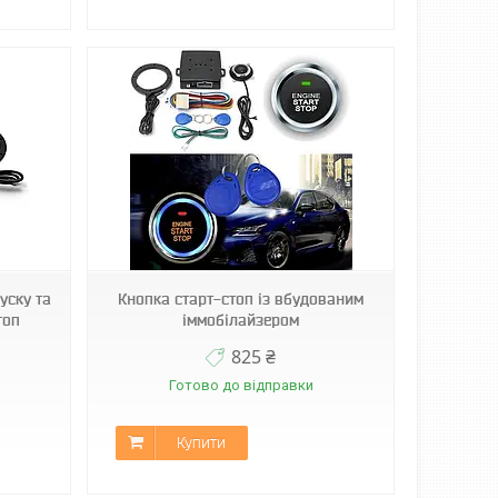
уску та
Кнопка старт-стоп із вбудованим
топ
іммобілайзером
825 ₴
Готово до відправки
Купити