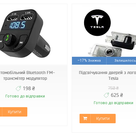
Модель SX
AND LY-897
–17%
Залишилось 
томобільний Bluetooth FM-
Підсвічування дверей з лог
трансмітер модулятор
Tesla
198 ₴
750 ₴
625 ₴
Готово до відправки
Готово до відправки
Купити
Купити