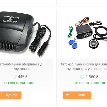
"START-STOP SYSTEM
Smart System i02
втомобільний обігрівач від
Автомобільна кнопка для зап
прикурювача
зупинки двигуна старт-с
445 ₴
1 860 ₴
Готово до відправки
Готово до відправки
Купити
Купити