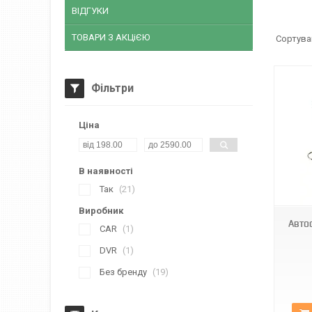
ВІДГУКИ
ТОВАРИ З АКЦіЄЮ
Фільтри
Ціна
В наявності
AND 5850
Так
21
Виробник
Авто
CAR
1
DVR
1
Без бренду
19