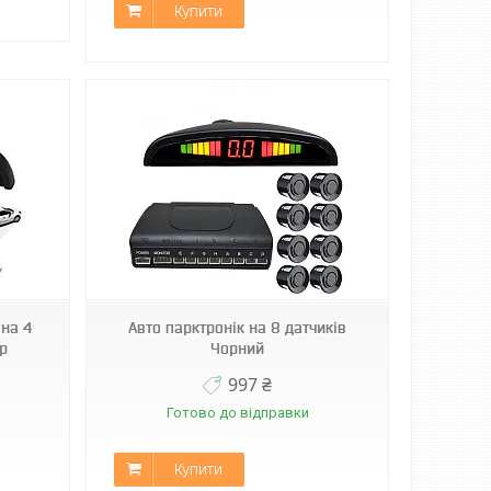
Купити
 на 4
Авто парктронік на 8 датчиків
р
Чорний
997 ₴
Готово до відправки
Купити