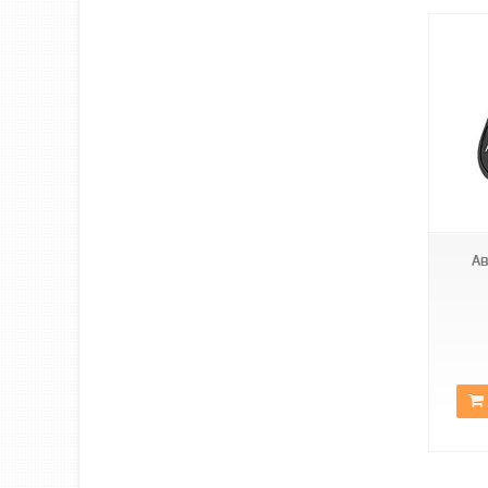
Car X8
Ав