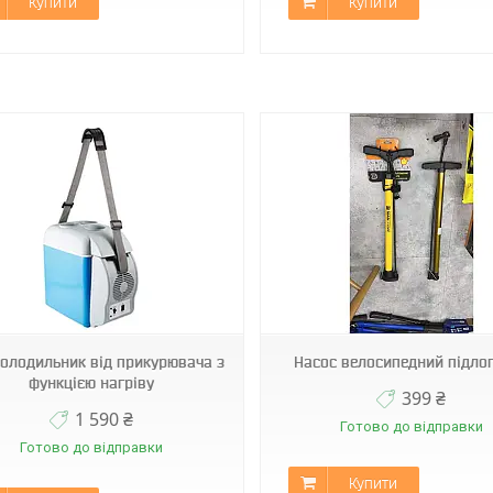
Купити
Купити
Насос
DVR BOBLOV AV1
олодильник від прикурювача з
Насос велосипедний підло
функцією нагріву
399 ₴
1 590 ₴
Готово до відправки
Готово до відправки
Купити