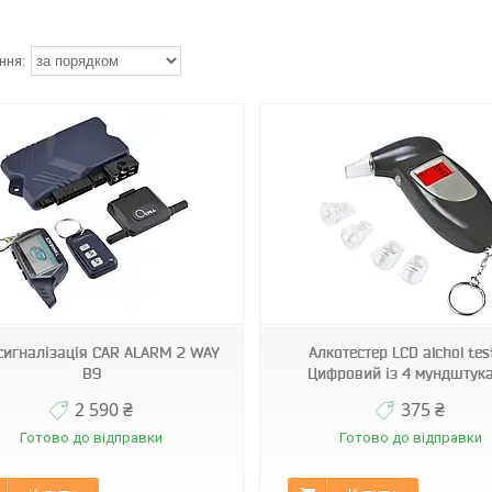
LCD alchol tester
PEFF6
сигналізація CAR ALARM 2 WAY
Алкотестер LCD alchol tes
B9
Цифровий із 4 мундштук
2 590 ₴
375 ₴
Готово до відправки
Готово до відправки