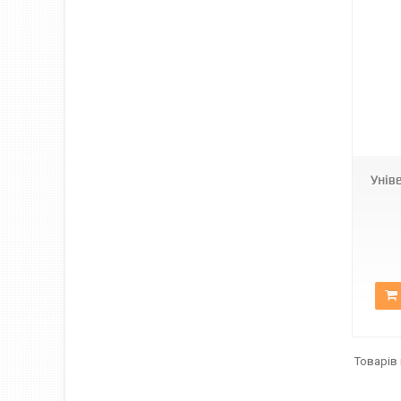
DL-00126
Унів