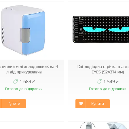
VEN-1664
VEN-1664D
ативний міні холодильник на 4
Світлодіодна стрічка в авт
л від прикурювача
EYES (92×374 мм)
1 689 ₴
1 549 ₴
Готово до відправки
Готово до відправки
Купити
Купити