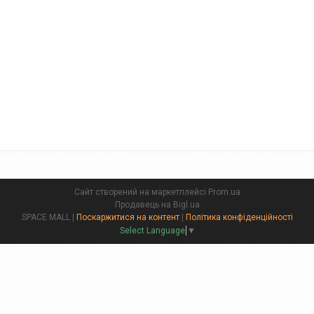
Сайт створений на маркетплейсі
Prom.ua
Продавець на Bigl.ua
SPACE MALL |
Поскаржитися на контент
|
Політика конфіденційності
Select Language
▼