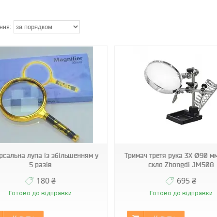
JM508
MG81007-C
рсальна лупа із збільшенням у
Тримач третя рука 3Х Ø90 м
5 разів
скло Zhongdi JM508
180 ₴
695 ₴
Готово до відправки
Готово до відправки