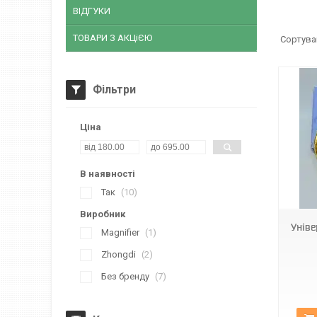
ВІДГУКИ
ТОВАРИ З АКЦіЄЮ
Фільтри
Ціна
В наявності
2676:90MM
Так
10
Виробник
Уніве
Magnifier
1
Zhongdi
2
Без бренду
7