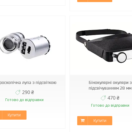
EL-81006
AND HA -153
роскопічна лупа з підсвіткою
Бінокулярні окуляри з
підсвічуванням 28 мм
290 ₴
470 ₴
Готово до відправки
Готово до відправки
Купити
Купити