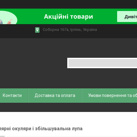
Соборна 167а, Ірпінь, Україна
Контакти
Доставка та оплата
Умови повернення та о
лярні окуляри і збільшувальна лупа