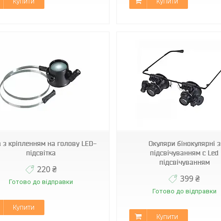
Купити
Купити
9892A-2
MG55367 30X21
 з кріпленням на голову LED-
Окуляри бінокулярні з
підсвітка
підсвічуванням c Led
підсвічуванням
220 ₴
399 ₴
Готово до відправки
Готово до відправки
Купити
Купити