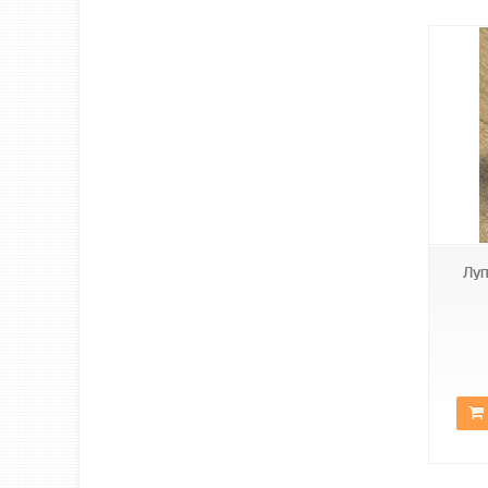
MG13B-9A
Луп