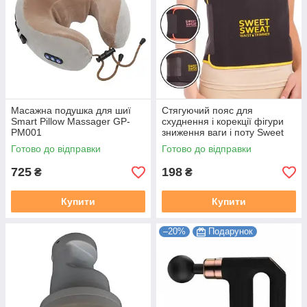
Масажна подушка для шиї
Стягуючий пояс для
Smart Pillow Massager GP-
схуднення і корекції фігури
PM001
зниження ваги і поту Sweet
Sweet
Готово до відправки
Готово до відправки
725
198
₴
₴
Купити
Купити
–20%
Подарунок