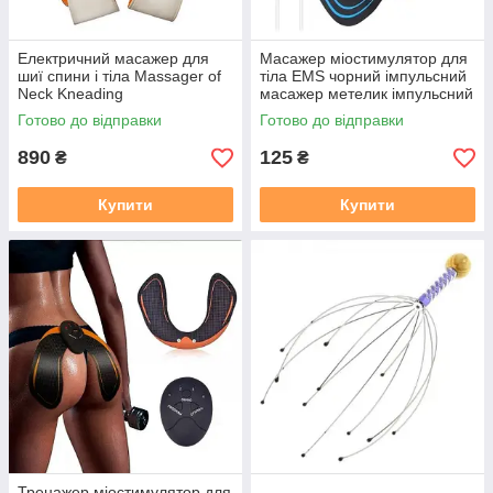
Електричний масажер для
Масажер міостимулятор для
шиї спини і тіла Massager of
тіла EMS чорний імпульсний
Neck Kneading
масажер метелик імпульсний
Готово до відправки
Готово до відправки
890
125
₴
₴
Купити
Купити
Тренажер міостимулятор для