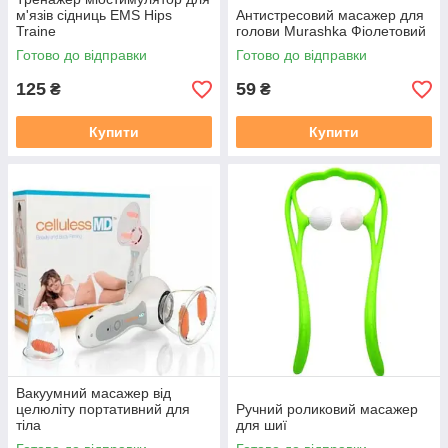
м'язів сідниць EMS Hips
Антистресовий масажер для
Traine
голови Murashka Фіолетовий
Готово до відправки
Готово до відправки
125
59
₴
₴
Купити
Купити
Вакуумний масажер від
целюліту портативний для
Ручний роликовий масажер
тіла
для шиї