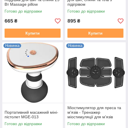
Вт Massage pillow
підігрівом
Готово до відправки
Готово до відправки
665
895
₴
₴
Купити
Купити
Новинка
Новинка
Міостимулятор для преса та
Портативний масажний міні-
м'язів - Тренажер
пістолет MGE-013
міостимуляції для м'язів
живота та рук
Готово до відправки
Готово до відправки