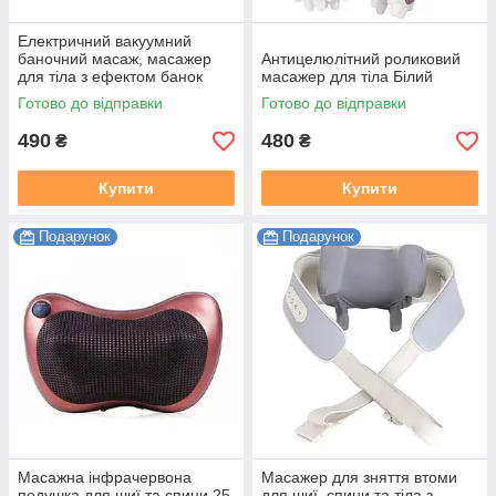
Електричний вакуумний
баночний масаж, масажер
Антицелюлітний роликовий
для тіла з ефектом банок
масажер для тіла Білий
USB
Готово до відправки
Готово до відправки
490
480
₴
₴
Купити
Купити
Подарунок
Подарунок
Масажна інфрачервона
Масажер для зняття втоми
подушка для шиї та спини 25
для шиї, спини та тіла з