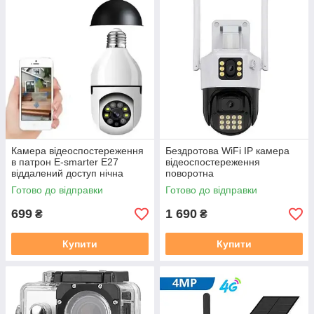
Камера відеоспостереження
Бездротова WiFi IP камера
в патрон E-smarter E27
відеоспостереження
віддалений доступ нічна
поворотна
зйомка визначення руху
Готово до відправки
Готово до відправки
мікрофон
699
1 690
₴
₴
Купити
Купити