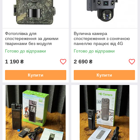
Фотоплівка для
Вулична камера
спостереження за дикими
спостереження з сонячною
тваринами без модуля
панеллю працює від 4G
зв'язку
камера з поворотом і нічним
Готово до відправки
Готово до відправки
баченням TP18
1 190
2 690
₴
₴
Купити
Купити