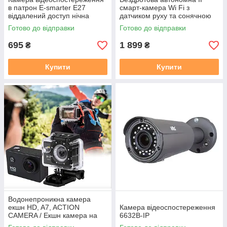
в патрон E-smarter E27
смарт-камера Wi Fi з
віддалений доступ нічна
датчиком руху та сонячною
зйомка визначення руху 4
батареєю 2 MP IP Solar APP
Готово до відправки
Готово до відправки
МП
ICSEE
695
1 899
₴
₴
Купити
Купити
Водонепроникна камера
екшн HD, A7, ACTION
Камера відеоспостереження
CAMERA / Екшн камера на
6632B-IP
шолом з набором кріплень