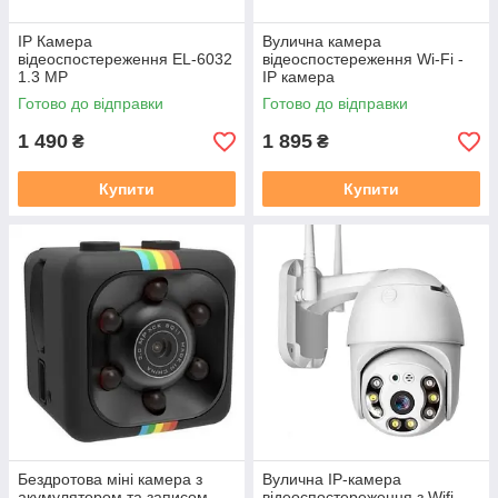
IP Камера
Вулична камера
відеоспостереження EL-6032
відеоспостереження Wi-Fi -
1.3 MP
IP камера
Готово до відправки
Готово до відправки
1 490
1 895
₴
₴
Купити
Купити
Бездротова міні камера з
Вулична IP-камера
акумулятором та записом
відеоспостереження з Wifi