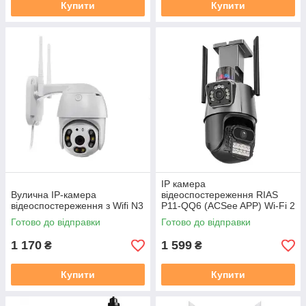
Купити
Купити
IP камера
Вулична IP-камера
відеоспостереження RIAS
відеоспостереження з Wifi N3
P11-QQ6 (ACSee APP) Wi-Fi 2
об'єктива 3MP+3MP вулична
Готово до відправки
Готово до відправки
з віддаленим доступом
1 170
1 599
₴
₴
Купити
Купити